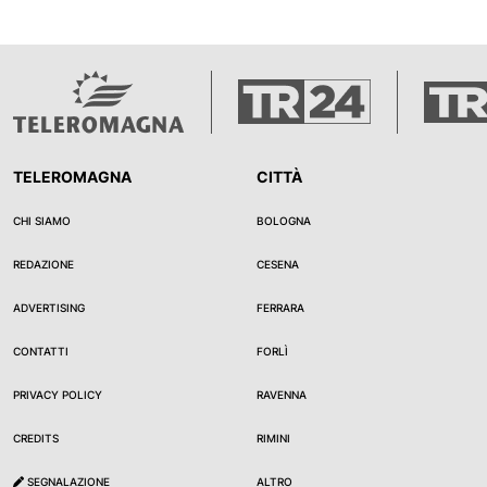
strada al successo dell’italiano. Alle spalle del 
della penalità inflitta a Ogura per salire quarto
ancora leader del Mondiale grazie anche alla cad
Foto di repertorio: IPA Agency
TELEROMAGNA
CITTÀ
CHI SIAMO
BOLOGNA
REDAZIONE
CESENA
ADVERTISING
FERRARA
CONTATTI
FORLÌ
PRIVACY POLICY
RAVENNA
CREDITS
RIMINI
SEGNALAZIONE
ALTRO