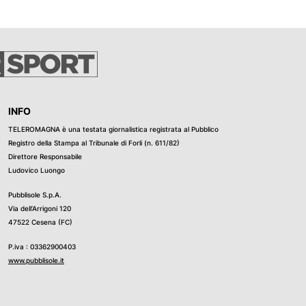
vincitore chiudono Mir e Aldeguer, mentre Bagnaia approfitta
 davanti a Bezzecchi, autore di un weekend complicato ma
uta di Jorge Martin dopo il contatto con Raul Fernandez.
INFO
TELEROMAGNA è una testata giornalistica registrata al Pubblico
Registro della Stampa al Tribunale di Forli (n. 611/82)
Direttore Responsabile
Ludovico Luongo
Pubblisole S.p.A.
Via dell’Arrigoni 120
47522 Cesena (FC)
P.iva : 03362900403
www.pubblisole.it