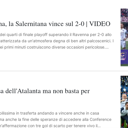
a, la Salernitana vince sul 2-0 | VIDEO
 dei quarti di finale playoff superando il Ravenna per 2-0 allo
ratterizzata da un'atmosfera degna di ben altri palcoscenici. I
i primi minuti costruiscono diverse occasioni pericolose.
aris e Ferrari impegnano più volte Poluzzi, protagonista di
il risultato. Nel finale di primo tempo le occasioni aumentano
ce per i padroni di casa, mentre il Ravenna sfiora il colpo in
a posizione dopo un assist perfetto di Fischnaller. Nella
 continua a premere e trova il gol del vantaggio al 67’.
 quale Lescano svetta di testa e supera Poluzzi facendo
a dell'Atalanta ma non basta per
nserendo forze fresche e creando qualche occasione
a giro che termina di poco a lato, mentre Rossetti fa tremare il
ino al palo. Nel finale, però, la Salernitana chiude
di Achik dalla destra e al colpo di testa vincente di
ilissima in trasferta andando a vincere anche in casa
 spalti.
gna anche la fine delle speranze di accedere alla Conference
affermazione con tre gol di scarto per tenere vivo il