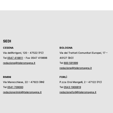
SEDI
CESENA
BOLOGNA
Via dell’Arrigoni, 120 - 47522 (FC)
Via dei Trattati Comunitari Europei, 17 –
Tel
0547 419811
- Fax 0547 419898
40127 (BO)
redazione@teleromagna.it
Tel
800 591999
redazione@teleromagna.it
RIMINI
FORLÌ
Via Marecchiese, 22 – 47923 (RN)
P.zza Orsi Mangelli, 2 – 47122 (FC)
Tel
0541 709000
Tel
0543 1900819
redazionerimini@teleromagna.it
redazioneforli@teleromagna.it