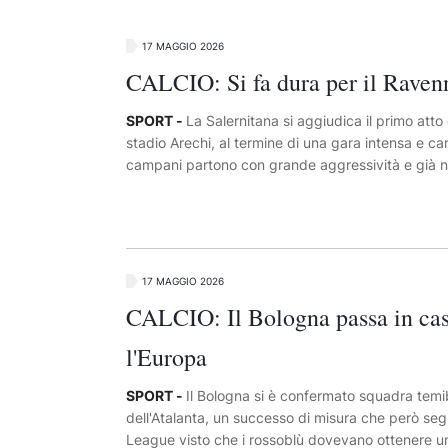
17 MAGGIO 2026
CALCIO: Si fa dura per il Ravenn
SPORT -
La Salernitana si aggiudica il primo atto
stadio Arechi, al termine di una gara intensa e ca
campani partono con grande aggressività e già ne
Tascone sfiora il palo dalla distanza, mentre Ferr
alcuni interventi decisivi per tenere in equilibrio 
da entrambe le parti: Berra spreca una buona chan
ripartenza con Corsinelli, che calcia alto da ottim
ripresa il copione non cambia: la squadra di Cosmi
17 MAGGIO 2026
Decisivo un calcio d’angolo battuto da Achik, sul
CALCIO: Il Bologna passa in cas
esplodere l’Arechi. Il Ravenna prova a reagire i
interessante: Spini sfiora il pareggio con un tiro 
l'Europa
pubblico granata con una conclusione che sfila vic
definitivamente la gara, ancora grazie a un cross 
SPORT -
Il Bologna si è confermato squadra temib
Anastasio, che firma il 2-0 e scatena la festa sugli
dell'Atalanta, un successo di misura che però se
League visto che i rossoblù dovevano ottenere un'