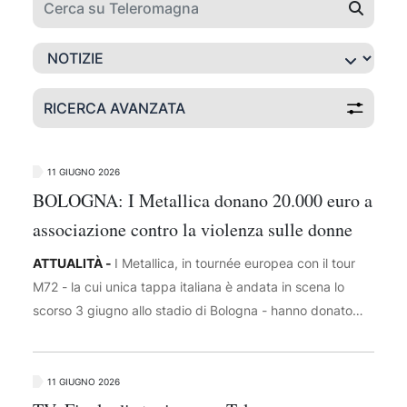
RICERCA AVANZATA
11 GIUGNO 2026
BOLOGNA: I Metallica donano 20.000 euro a
associazione contro la violenza sulle donne
ATTUALITÀ -
I Metallica, in tournée europea con il tour
M72 - la cui unica tappa italiana è andata in scena lo
scorso 3 giugno allo stadio di Bologna - hanno donato
20.000 euro a MondoDonna, associazione della città che
gestisce la rete di centri antiviolenza 'Chiama ChiAma'. I
fondi arrivano dalla campagna #MetallicaGivesBack della
11 GIUGNO 2026
fondazione benefica All Within My Hands. Con la