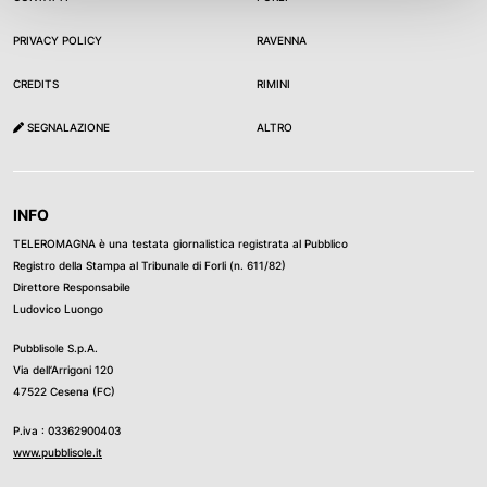
PRIVACY POLICY
RAVENNA
CREDITS
RIMINI
SEGNALAZIONE
ALTRO
INFO
TELEROMAGNA è una testata giornalistica registrata al Pubblico
Registro della Stampa al Tribunale di Forli (n. 611/82)
Direttore Responsabile
Ludovico Luongo
Pubblisole S.p.A.
Via dell’Arrigoni 120
47522 Cesena (FC)
P.iva : 03362900403
www.pubblisole.it