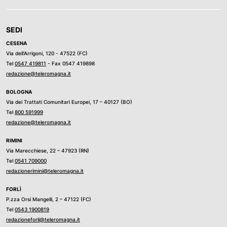
SEDI
CESENA
Via dell’Arrigoni, 120 - 47522 (FC)
Tel
0547 419811
- Fax 0547 419898
redazione@teleromagna.it
BOLOGNA
Via dei Trattati Comunitari Europei, 17 – 40127 (BO)
Tel
800 591999
redazione@teleromagna.it
RIMINI
Via Marecchiese, 22 – 47923 (RN)
Tel
0541 709000
redazionerimini@teleromagna.it
FORLÌ
P.zza Orsi Mangelli, 2 – 47122 (FC)
Tel
0543 1900819
redazioneforli@teleromagna.it