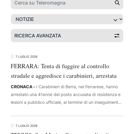
RICERCA AVANZATA
7 LUGLIO 2026
FERRARA: Tenta di fuggire al controllo
stradale e aggredisce i carabinieri, arrestata
CRONACA -
I Carabinieri di Berra, nel Ferrarese, hanno
arrestato una 41enne del posto accusata di resistenza e
lesioni a pubblico ufficiale, al termine di un inseguimento
in centro abitato. I militari avevano intimato l'alt a
un'utilitaria con due persone a bordo durante un controllo
stradale. Insospettiti dall'atteggiamento della
7 LUGLIO 2026
conducente, le hanno chiesto di sottoporsi agli