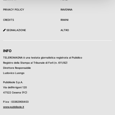
PRIVACY POLICY
RAVENNA
CREDITS
RIMINI
SEGNALAZIONE
ALTRO
INFO
TELEROMAGNA è una testata giornalistica registrata al Pubblico
Registro della Stampa al Tribunale di Forli (n. 611/82)
Direttore Responsabile
Ludovico Luongo
Pubblisole S.p.A.
Via dell’Arrigoni 120
47522 Cesena (FC)
P.iva : 03362900403
www.pubblisole.it