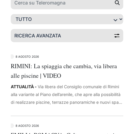
RICERCA AVANZATA
8 AGOSTO 2026
RIMINI: La spiaggia che cambia, via libera
alle piscine | VIDEO
ATTUALITÀ -
Via libera del Consiglio comunale di Rimini
alla variante al Piano dell’arenile, che apre alla possibilità
di realizzare piscine, terrazze panoramiche e nuovi spazi
per l’intrattenimento sulla spiaggia. Il provvedimento è
stato approvato con 17 voti favorevoli, cinque contrari e
sette astenuti. Tra le principali novità, anche le micro-
8 AGOSTO 2026
aggregazioni formate da almeno due stabilimenti