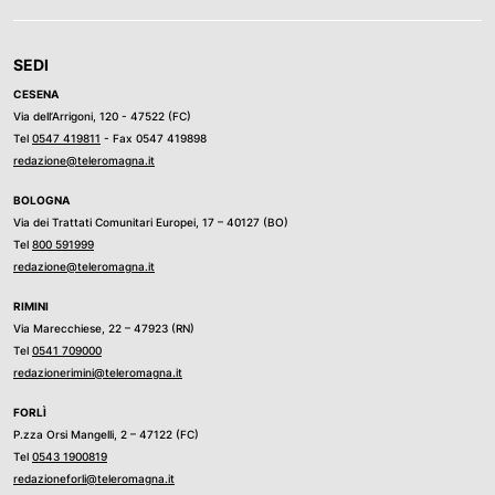
SEDI
CESENA
Via dell’Arrigoni, 120 - 47522 (FC)
Tel
0547 419811
- Fax 0547 419898
redazione@teleromagna.it
BOLOGNA
Via dei Trattati Comunitari Europei, 17 – 40127 (BO)
Tel
800 591999
redazione@teleromagna.it
RIMINI
Via Marecchiese, 22 – 47923 (RN)
Tel
0541 709000
redazionerimini@teleromagna.it
FORLÌ
P.zza Orsi Mangelli, 2 – 47122 (FC)
Tel
0543 1900819
redazioneforli@teleromagna.it