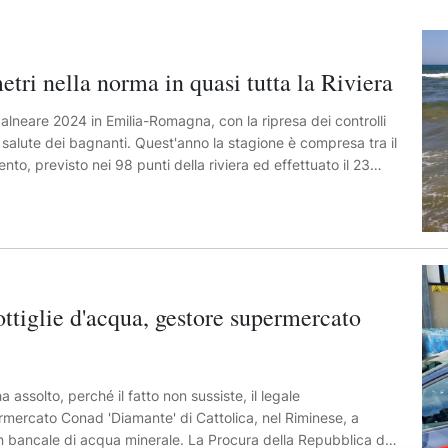
 nella norma in quasi tutta la Riviera
 balneare 2024 in Emilia-Romagna, con la ripresa dei controlli
a salute dei bagnanti. Quest'anno la stagione è compresa tra il
o, previsto nei 98 punti della riviera ed effettuato il 23
si tutte le località. Fanno eccezione solo tre casi relativi al
denominata Scanno Punto a 100 metri dalla diga destra Po di
nell'area Miramare-Rio Asse Nord). Per questi tratti di mare
abilità fino al rientro al di sotto delle soglie previste, che
menti saranno ripetuti fino a quando i parametri non
ttiglie d'acqua, gestore supermercato
assolto, perché il fatto non sussiste, il legale
rmercato Conad 'Diamante' di Cattolica, nel Riminese, a
n bancale di acqua minerale. La Procura della Repubblica di