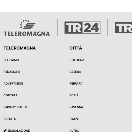
Le indagini immediatamente intraprese hanno conse
giovani avventori, aveva venduto loro una bevand
rumene, è stato denunciato in stato di libertà per
venivano stoccati vari componenti di autovetture usa
stata posta sotto sequestro. Nel corso servizio s
e contestate sanzioni amministrative pecuniarie
TELEROMAGNA
CITTÀ
CHI SIAMO
BOLOGNA
REDAZIONE
CESENA
ADVERTISING
FERRARA
CONTATTI
FORLÌ
PRIVACY POLICY
RAVENNA
CREDITS
RIMINI
SEGNALAZIONE
ALTRO