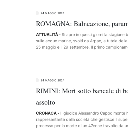
24 MAGGIO 2024
ROMAGNA: Balneazione, parametri
ATTUALITÀ -
Si apre in questi giorni la stagione
sulle acque marine, svolti da Arpae, a tutela dell
25 maggio e il 29 settembre. Il primo campionament
maggio, ha confermato parametri nella norma in qua
superamento dei valori soglia a Goro (nell'area 
Goro), Marina di Ravenna Sud (Ravenna) e Rimini (
verranno emanate dai sindaci ordinanze di non balne
solitamente avviene in breve tempo, e i campiona
24 MAGGIO 2024
risulteranno conformi.
RIMINI: Morì sotto bancale di bo
assolto
CRONACA -
Il giudice Alessandro Capodimonte ha 
rappresentante della società che gestisce il supe
processo per la morte di un 47enne travolto da u