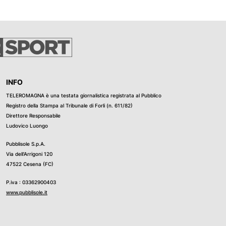
ntito di accertare che il barista, senza richiedere l’età dei
a contenente un superalcolico. Un operaio 51enne di origini
 aver adibito un’area a lui in uso a discarica abusiva dove
te, olio esausto ed altri rifiuti pericolosi. L’intera area è
ono stati controllati complessivamente 25 veicoli, 60 persone
 per una somma complessiva di 5.000 euro.
INFO
TELEROMAGNA è una testata giornalistica registrata al Pubblico
Registro della Stampa al Tribunale di Forli (n. 611/82)
Direttore Responsabile
Ludovico Luongo
Pubblisole S.p.A.
Via dell’Arrigoni 120
47522 Cesena (FC)
P.iva : 03362900403
www.pubblisole.it