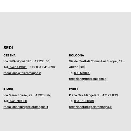
SEDI
CESENA
BOLOGNA
Via dell’Arrigoni, 120 - 47522 (FC)
Via dei Trattati Comunitari Europei, 17 –
Tel
0547 419811
- Fax 0547 419898
40127 (BO)
redazione@teleromagna.it
Tel
800 591999
redazione@teleromagna.it
RIMINI
FORLÌ
Via Marecchiese, 22 – 47923 (RN)
P.zza Orsi Mangelli, 2 – 47122 (FC)
Tel
0541 709000
Tel
0543 1900819
redazionerimini@teleromagna.it
redazioneforli@teleromagna.it