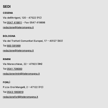
SEDI
CESENA
Via dell’Arrigoni, 120 - 47522 (FC)
Tel
0547 419811
- Fax 0547 419898
redazione@teleromagna.it
BOLOGNA
Via dei Trattati Comunitari Europei, 17 – 40127 (BO)
Tel
800 591999
redazione@teleromagna.it
RIMINI
Via Marecchiese, 22 – 47923 (RN)
Tel
0541 709000
redazionerimini@teleromagna.it
FORLÌ
P.zza Orsi Mangelli, 2 – 47122 (FC)
Tel
0543 1900819
redazioneforli@teleromagna.it