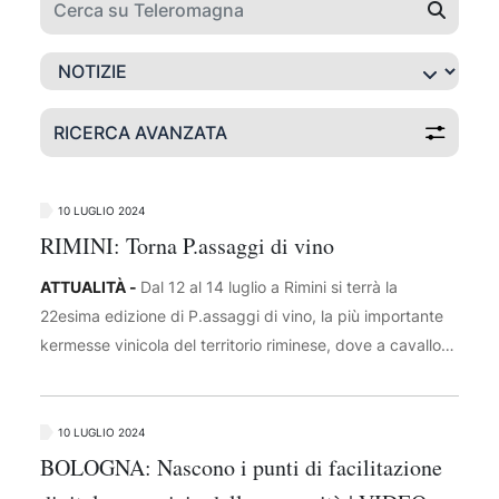
RICERCA AVANZATA
10 LUGLIO 2024
RIMINI: Torna P.assaggi di vino
ATTUALITÀ -
Dal 12 al 14 luglio a Rimini si terrà la
22esima edizione di P.assaggi di vino, la più importante
kermesse vinicola del territorio riminese, dove a cavallo
tra Piazza sull’acqua ed il Ponte di Tiberio, dalle 19 si
potrà girare per 29 espositori wine, 3 di olio e un intera
piazza food dove trovare i sapori gastronomici del
10 LUGLIO 2024
territorio. L’evento presenterà anche esperienze in barca
BOLOGNA: Nascono i punti di facilitazione
durante le degustazioni , il tutto accompagnato dal