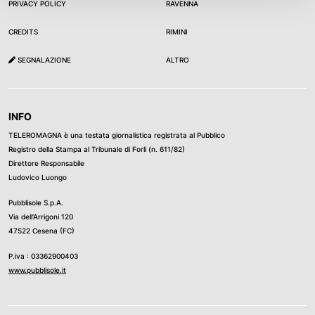
PRIVACY POLICY
RAVENNA
chiusura della seduta e ha tentato di proseguire i lavori.
La battaglia sull'Autonomia differenziata è solo all'inizio,
CREDITS
RIMINI
con altre Regioni pronte a esprimersi a breve. Con cinque
SEGNALAZIONE
ALTRO
Consigli regionali è possibile richiedere il referendum
abrogativo.
INFO
TELEROMAGNA è una testata giornalistica registrata al Pubblico
Registro della Stampa al Tribunale di Forli (n. 611/82)
Direttore Responsabile
Ludovico Luongo
Pubblisole S.p.A.
Via dell’Arrigoni 120
47522 Cesena (FC)
P.iva : 03362900403
www.pubblisole.it