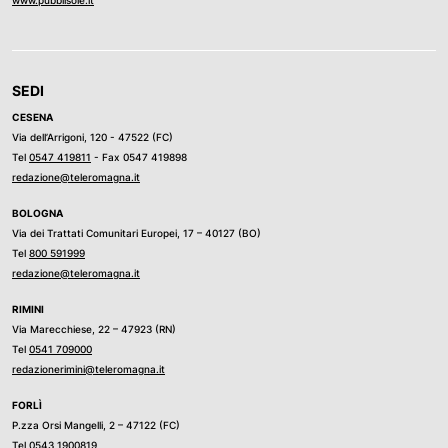
tenere d'occhio la posta e lo zerbino, segnali che
possono far capire ai malintenzionati che la casa è vuota
(e anche perché prima del colpo ci sono i sopralluoghi da
SEDI
parte dei ladri) e, se possibile, dotarsi di
CESENA
videosorveglianza o di allarme.
Via dell’Arrigoni, 120 - 47522 (FC)
Tel
0547 419811
- Fax 0547 419898
redazione@teleromagna.it
BOLOGNA
Via dei Trattati Comunitari Europei, 17 – 40127 (BO)
Tel
800 591999
redazione@teleromagna.it
RIMINI
Via Marecchiese, 22 – 47923 (RN)
Tel
0541 709000
redazionerimini@teleromagna.it
FORLÌ
P.zza Orsi Mangelli, 2 – 47122 (FC)
Tel
0543 1900819