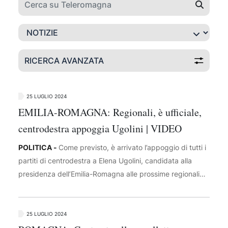
RICERCA AVANZATA
25 LUGLIO 2024
EMILIA-ROMAGNA: Regionali, è ufficiale,
centrodestra appoggia Ugolini | VIDEO
POLITICA -
Come previsto, è arrivato l’appoggio di tutti i
partiti di centrodestra a Elena Ugolini, candidata alla
presidenza dell’Emilia-Romagna alle prossime regionali
d'autunno. In accordo con i rispettivi vertici nazionali, i
coordinatori regionali di Fratelli d’Italia, Lega, Forza Italia,
Noi Moderati e UDC viene reso noto, hanno annunciato
25 LUGLIO 2024
oggi l'appoggio alla candidatura civica di Elena Ugolini a