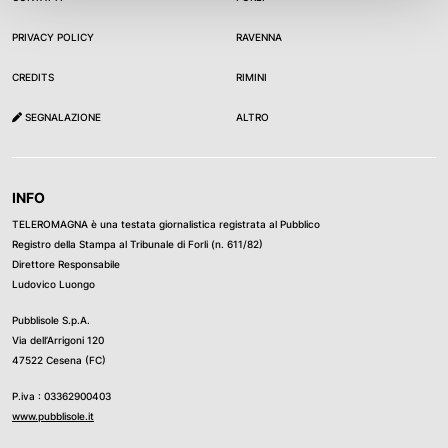
Un femminicidio che ha particolarmente scosso la
PRIVACY POLICY
RAVENNA
comunità di Santarcangelo di Romagna, non abituata a
questi tipi di delitti. Tanto che pochi giorni dopo il fatto, il
CREDITS
RIMINI
17 luglio scorso, si è tenuta una manifestazione di piazza
SEGNALAZIONE
ALTRO
in solidarietà alla famiglia di Lorena e soprattutto per dire
basta alla violenza contro le donne, basta ai femminicidi.
INFO
TELEROMAGNA è una testata giornalistica registrata al Pubblico
Registro della Stampa al Tribunale di Forli (n. 611/82)
Direttore Responsabile
Ludovico Luongo
Pubblisole S.p.A.
Via dell’Arrigoni 120
47522 Cesena (FC)
P.iva : 03362900403
www.pubblisole.it