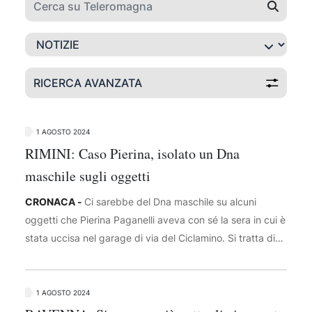
RICERCA AVANZATA
1 AGOSTO 2024
RIMINI: Caso Pierina, isolato un Dna
maschile sugli oggetti
CRONACA -
Ci sarebbe del Dna maschile su alcuni
oggetti che Pierina Paganelli aveva con sé la sera in cui è
stata uccisa nel garage di via del Ciclamino. Si tratta di
una quantità di Dna che i consulenti di parte hanno
definito scarsissima, ma che sarebbe attribuibile ad un
uomo. Ai laboratori dell'istituto di Genetica di Tor Vergata
1 AGOSTO 2024
dove l'11 luglio scorso sono iniziati i test di laboratorio per