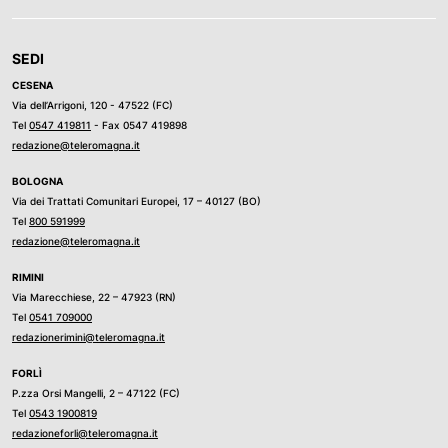
SEDI
CESENA
Via dell’Arrigoni, 120 - 47522 (FC)
Tel
0547 419811
- Fax 0547 419898
redazione@teleromagna.it
BOLOGNA
Via dei Trattati Comunitari Europei, 17 – 40127 (BO)
Tel
800 591999
redazione@teleromagna.it
RIMINI
Via Marecchiese, 22 – 47923 (RN)
Tel
0541 709000
redazionerimini@teleromagna.it
FORLÌ
P.zza Orsi Mangelli, 2 – 47122 (FC)
Tel
0543 1900819
redazioneforli@teleromagna.it