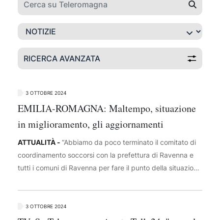
RICERCA AVANZATA
3 OTTOBRE 2024
EMILIA-ROMAGNA: Maltempo, situazione
in miglioramento, gli aggiornamenti
ATTUALITÀ -
“Abbiamo da poco terminato il comitato di
coordinamento soccorsi con la prefettura di Ravenna e
tutti i comuni di Ravenna per fare il punto della situazione
e lo stato dell'arte sull'evoluzione meteo. I vari modelli ci
hanno riconsegnato una situazione migliorativa rispetto ai
modelli previsionali per cui siamo sostanzialmente tra un
3 OTTOBRE 2024
livello 1 e un livello 2 dei nostri corsi d'acqua, soprattutto