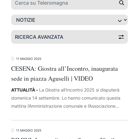
RICERCA AVANZATA
11 MAGGIO 2025
CESENA: Giostra all’Incontro, inaugurata
sede in piazza Aguselli | VIDEO
ATTUALITÀ -
La Giostra all’Incontro 2025 si disputerà
domenica 14 settembre. Lo hanno comunicato questa
mattina l’Amministrazione comunale e l’Associazione
Giostra di Cesena, rappresentata dal presidente Daniele
Molinari e dalla vicepresidente Patrizia Raso, nel corso di
una conferenza stampa di presentazione della nuova
11 MAGGIO 2025
sede di piazza Aguselli 18 e del ricco programma di