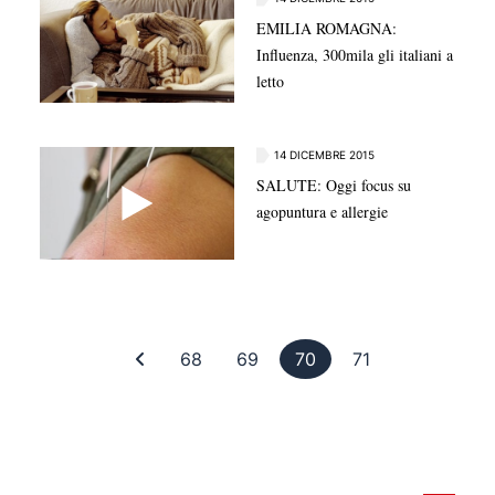
EMILIA ROMAGNA:
Influenza, 300mila gli italiani a
letto
14 DICEMBRE 2015
SALUTE: Oggi focus su
agopuntura e allergie
Prima pagina
Pagina 68
Pagina 69
Pagina 70
Pagina 71
68
69
70
71