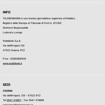
INFO
TELEROMAGNA è una testata giornalistica registrata al Pubblico
Registro della Stampa al Tribunale di Forli (n. 611/82)
Direttore Responsabile
Ludovico Luongo
Pubblisole S.p.A.
Via dell’Arrigoni 120
47522 Cesena (FC)
P.iva : 03362900403
www.pubblisole.it
SEDI
CESENA
Via dell’Arrigoni, 120 - 47522 (FC)
Tel
0547 419811
- Fax 0547 419898
redazione@teleromagna.it