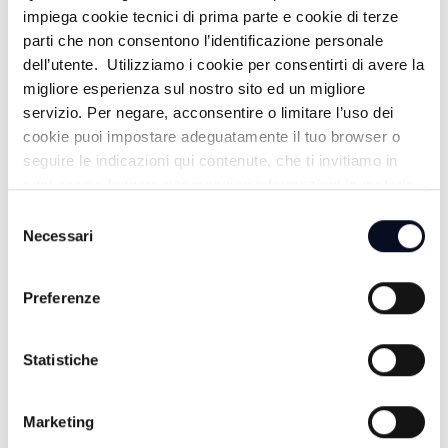
impiega cookie tecnici di prima parte e cookie di terze
parti che non consentono l’identificazione personale
dell’utente. Utilizziamo i cookie per consentirti di avere la
migliore esperienza sul nostro sito ed un migliore
servizio. Per negare, acconsentire o limitare l’uso dei
cookie puoi impostare adeguatamente il tuo browser o
seguire le indicazioni qui contenute, che ti invitiamo in
ogni caso a leggere per maggiori informazioni in materia
di trattamento dei dati personali.
Selezione
Necessari
del
8 AGOSTO 2026
consenso
GALLIPOLI: Ragazzo 19enne morto in mare, era
nipote consigliera E-R Elena Ugolini
Preferenze
8 AGOSTO 2026
Statistiche
RAVENNA: Spiagge pubbliche trasformate in depositi
ed occupate in modo illecito | FOTO
Marketing
8 AGOSTO 2026