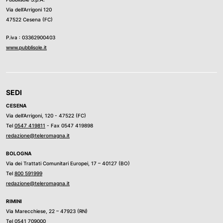
Via dell’Arrigoni 120
47522 Cesena (FC)
P.iva : 03362900403
www.pubblisole.it
SEDI
CESENA
Via dell’Arrigoni, 120 - 47522 (FC)
Tel
0547 419811
- Fax 0547 419898
redazione@teleromagna.it
BOLOGNA
Via dei Trattati Comunitari Europei, 17 – 40127 (BO)
Tel
800 591999
redazione@teleromagna.it
RIMINI
Via Marecchiese, 22 – 47923 (RN)
Tel
0541 709000