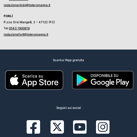
redazionerimini@teleromagna.it
FORLÌ
P.zza Orsi Mangelli, 2 – 47122 (FC)
Tel
0543 1900819
redazioneforli@teleromagna.it
Scarica l'App gratuita
Seguici sui social