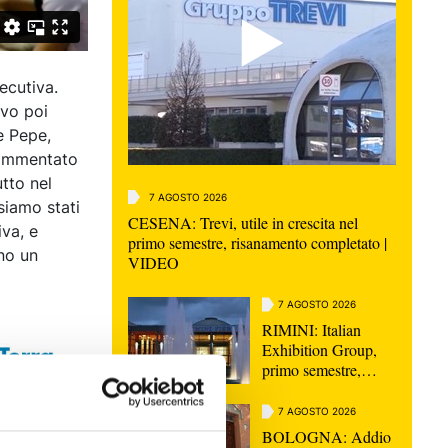
ecutiva.
lvo poi
 e Pepe,
 commentato
utto nel
7 AGOSTO 2026
iamo stati
CESENA: Trevi, utile in crescita nel
iva, e
primo semestre, risanamento completato |
no un
VIDEO
7 AGOSTO 2026
RIMINI: Italian
Exhibition Group,
primo semestre,
ricavi in aumento del
9%
7 AGOSTO 2026
BOLOGNA: Addio