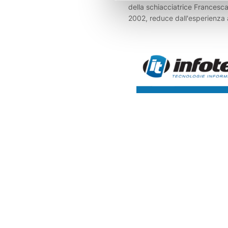
della schiacciatrice Francesca 
2002, reduce dall'esperienza a
innesto di qualità e personalità
offensivo in vista della nuova 
serie B1.