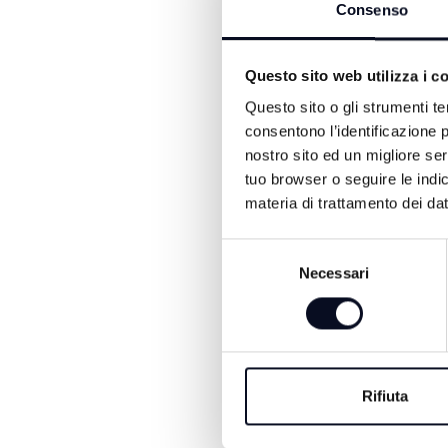
Consenso
ALTRE NOTIZIE DI SPORT
Questo sito web utilizza i c
Questo sito o gli strumenti te
consentono l’identificazione p
nostro sito ed un migliore se
tuo browser o seguire le indic
materia di trattamento dei dat
Selezione
Necessari
del
7 AGOSTO 2026
consenso
VOLLEY: Volley C
Cesena, arriva la
Rifiuta
schiacciatrice Franc
Il Volley Club Cesena si rinforz