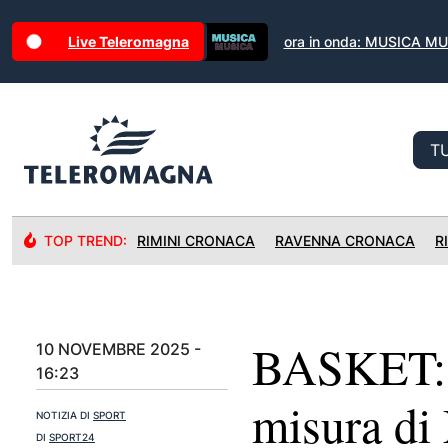
Live Teleromagna
ora in onda: MUSICA M
TOP TREND:
RIMINI CRONACA
RAVENNA CRONACA
R
BASKET: È
10 NOVEMBRE 2025 -
16:23
misura di
NOTIZIA DI
SPORT
DI
SPORT24