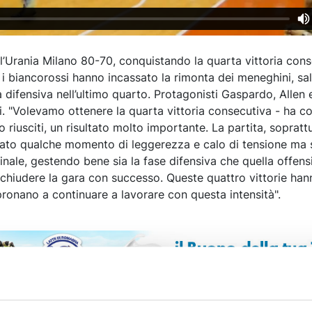
 l’Urania Milano 80-70, conquistando la quarta vittoria cons
 i biancorossi hanno incassato la rimonta dei meneghini, sa
tà difensiva nell’ultimo quarto. Protagonisti Gaspardo, Allen
ali. "Volevamo ottenere la quarta vittoria consecutiva - ha
 riusciti, un risultato molto importante. La partita, sopratt
to qualche momento di leggerezza e calo di tensione ma s
finale, gestendo bene sia la fase difensiva che quella offens
chiudere la gara con successo. Queste quattro vittorie han
spronano a continuare a lavorare con questa intensità".