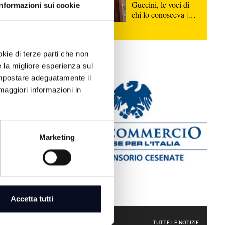
Guccini, le voci di
Informazioni sui cookie
chi lo conosceva |
VIDEO
okie di terze parti che non
e la migliore esperienza sul
l "Memorial
 impostare adeguatamente il
 Cesena in onda
maggiori informazioni in
edì alle ore
Marketing
 alzato il
one 2026/2027
Accetta tutti
ecco
cettato
SPORT
TUTTE LE NOTIZIE