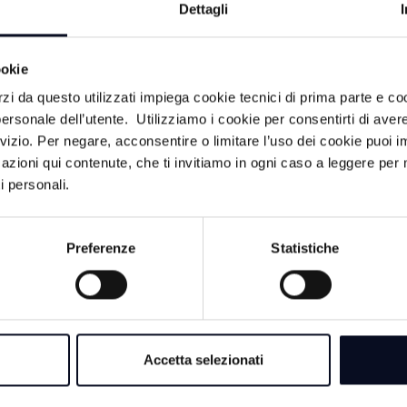
Dettagli
ookie
rzi da questo utilizzati impiega cookie tecnici di prima parte e co
7 AGOSTO 2026
ersonale dell’utente. Utilizziamo i cookie per consentirti di aver
TV: La differita de
rvizio. Per negare, acconsentire o limitare l’uso dei cookie puoi
Sirotti" tra Forlì e
azioni qui contenute, che ti invitiamo in ogni caso a leggere per 
su Teleromagna, lun
15
i personali.
7 AGOSTO 2026
Preferenze
Statistiche
VOLLEY: Omag, si è
sipario sulla stagi
lub
6 AGOSTO 2026
Accetta selezionati
esca Folli
CALCIO: Cesena, 
Debenedetti, "Ho ac
a con l'arrivo