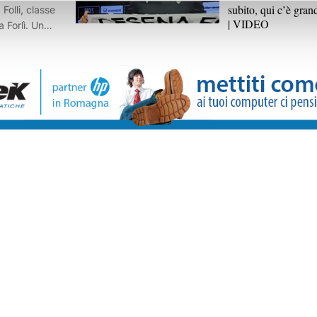
subito, qui c’è gra
Folli, classe
| VIDEO
 Forlì. Un
 per il reparto
stagione di