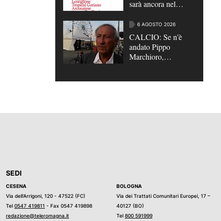
sarà ancora nel
girone D
6 AGOSTO 2026
CALCIO: Se n'è
andato Pippo
Marchioro,
l'allenatore
gentiluomo che fece
grande il Cesena
SEDI
CESENA
BOLOGNA
Via dell’Arrigoni, 120 - 47522 (FC)
Via dei Trattati Comunitari Europei, 17 –
Tel
0547 419811
- Fax 0547 419898
40127 (BO)
redazione@teleromagna.it
Tel
800 591999