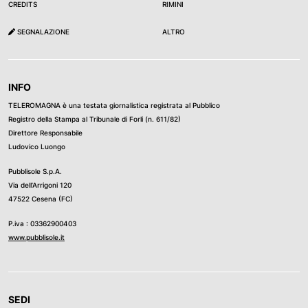
CREDITS
RIMINI
SEGNALAZIONE
ALTRO
INFO
TELEROMAGNA è una testata giornalistica registrata al Pubblico
Registro della Stampa al Tribunale di Forli (n. 611/82)
Direttore Responsabile
Ludovico Luongo
Pubblisole S.p.A.
Via dell’Arrigoni 120
47522 Cesena (FC)
P.iva : 03362900403
www.pubblisole.it
SEDI