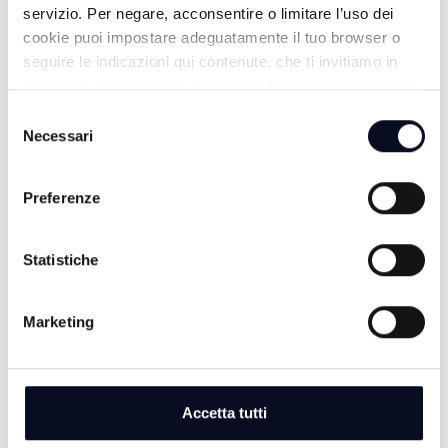
servizio. Per negare, acconsentire o limitare l’uso dei
cookie puoi impostare adeguatamente il tuo browser o
9 AGOSTO 2026
seguire le indicazioni qui contenute, che ti invitiamo in
CERVIA: San Lorenzo e Ferragosto tra musica e
ogni caso a leggere per maggiori informazioni in materia
fuochi, eventi anche a settembre | VIDEO
di trattamento dei dati personali.
Selezione
Necessari
del
9 AGOSTO 2026
consenso
SARSINA: "Truculentus" uno dei testi più riusciti di
Plauto arriva al Festival | VIDEO
Preferenze
9 AGOSTO 2026
RIMINI: Ricercato dall’Interpol, arrestato un 51enne
Statistiche
macedone
Marketing
Accetta tutti