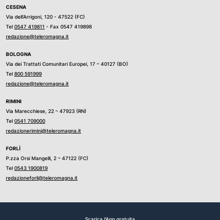
CESENA
Via dell’Arrigoni, 120 - 47522 (FC)
Tel
0547 419811
- Fax 0547 419898
redazione@teleromagna.it
BOLOGNA
Via dei Trattati Comunitari Europei, 17 – 40127 (BO)
Tel
800 591999
redazione@teleromagna.it
RIMINI
Via Marecchiese, 22 – 47923 (RN)
Tel
0541 709000
redazionerimini@teleromagna.it
FORLÌ
P.zza Orsi Mangelli, 2 – 47122 (FC)
Tel
0543 1900819
redazioneforli@teleromagna.it
Scarica l'App gratuita