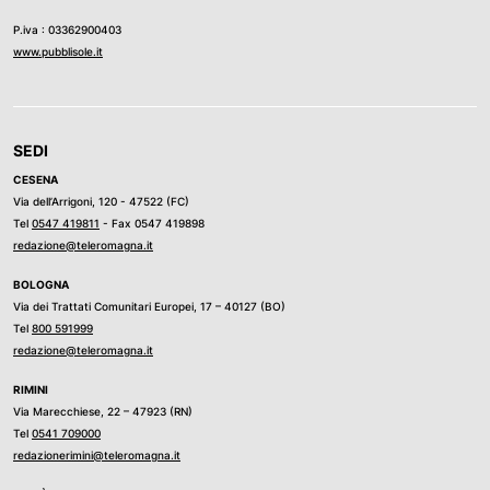
P.iva : 03362900403
www.pubblisole.it
SEDI
CESENA
Via dell’Arrigoni, 120 - 47522 (FC)
Tel
0547 419811
- Fax 0547 419898
redazione@teleromagna.it
BOLOGNA
Via dei Trattati Comunitari Europei, 17 – 40127 (BO)
Tel
800 591999
redazione@teleromagna.it
RIMINI
Via Marecchiese, 22 – 47923 (RN)
Tel
0541 709000
redazionerimini@teleromagna.it