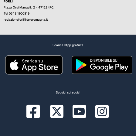
FORLÌ
P.zza Orsi Mangelli, 2 – 47122 (FC)
Tel
0543 1900819
redazioneforli@teleromagna.it
Scarica l'App gratuita
Seguici sui social