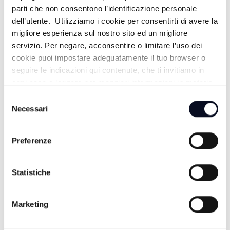
parti che non consentono l’identificazione personale
dell’utente. Utilizziamo i cookie per consentirti di avere la
migliore esperienza sul nostro sito ed un migliore
servizio. Per negare, acconsentire o limitare l’uso dei
cookie puoi impostare adeguatamente il tuo browser o
seguire le indicazioni qui contenute, che ti invitiamo in
ogni caso a leggere per maggiori informazioni in materia
di trattamento dei dati personali.
Selezione
8 AGOSTO 2026
Necessari
del
GALLIPOLI: Ragazzo 19enne morto in mare, era
consenso
nipote consigliera E-R Elena Ugolini
Preferenze
8 AGOSTO 2026
RAVENNA: Spiagge pubbliche trasformate in depositi
ed occupate in modo illecito | FOTO
Statistiche
8 AGOSTO 2026
Marketing
FORLÌ: Coppia fa sesso in pubblico nel centro storico,
denunciata