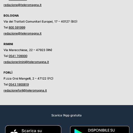
redazione@teleromagna.it
BOLOGNA
Via dei Trattati Comunitari Europei, 17 – 40127 (BO)
Tel
800 591999
redazione@teleromagna.it
RIMINI
Via Marecchiese, 22 – 47923 (RN)
Tel
0541 709000
redazionerimini@teleromagna.it
FORLÌ
P.zza Orsi Mangelli, 2 – 47122 (FC)
Tel
0543 1900819
redazioneforli@teleromagna.it
Scarica l'App gratuita