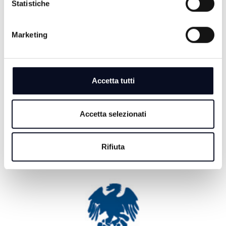
Statistiche
CERVIA: San Lorenzo e Ferragosto tra musica e
fuochi, eventi anche a settembre | VIDEO
Marketing
9 AGOSTO 2026
SARSINA: "Truculentus" uno dei testi più riusciti di
Plauto arriva al Festival | VIDEO
Accetta tutti
9 AGOSTO 2026
RIMINI: Ricercato dall’Interpol, arrestato un 51enne
macedone
Accetta selezionati
Rifiuta