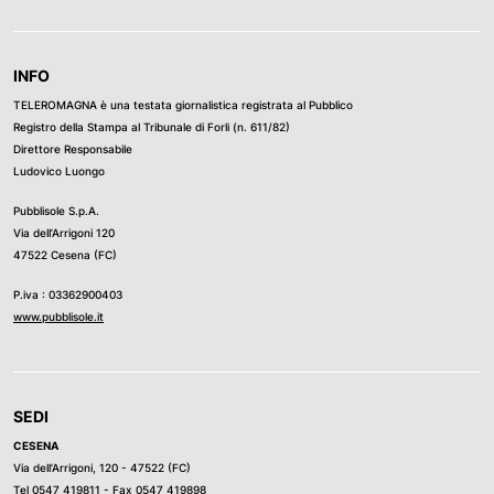
INFO
TELEROMAGNA è una testata giornalistica registrata al Pubblico
Registro della Stampa al Tribunale di Forli (n. 611/82)
Direttore Responsabile
Ludovico Luongo
Pubblisole S.p.A.
Via dell’Arrigoni 120
47522 Cesena (FC)
P.iva : 03362900403
www.pubblisole.it
SEDI
CESENA
Via dell’Arrigoni, 120 - 47522 (FC)
Tel
0547 419811
- Fax 0547 419898