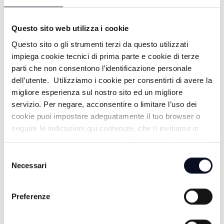
Questo sito web utilizza i cookie
Questo sito o gli strumenti terzi da questo utilizzati
impiega cookie tecnici di prima parte e cookie di terze
ALTRE NOTIZIE
parti che non consentono l’identificazione personale
TUTTE LE NOTIZIE
dell’utente. Utilizziamo i cookie per consentirti di avere la
migliore esperienza sul nostro sito ed un migliore
servizio. Per negare, acconsentire o limitare l’uso dei
cookie puoi impostare adeguatamente il tuo browser o
seguire le indicazioni qui contenute, che ti invitiamo in
ogni caso a leggere per maggiori informazioni in materia
di trattamento dei dati personali.
Selezione
Necessari
del
consenso
Preferenze
9 AGOSTO 2026