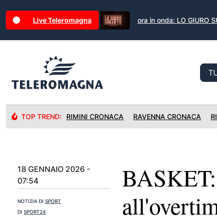
Live Teleromagna
ora in onda: LO GIURO 
TOP TREND:
RIMINI CRONACA
RAVENNA CRONACA
R
BASKET: F
18 GENNAIO 2026 -
07:54
all'overti
NOTIZIA DI
SPORT
DI
SPORT24