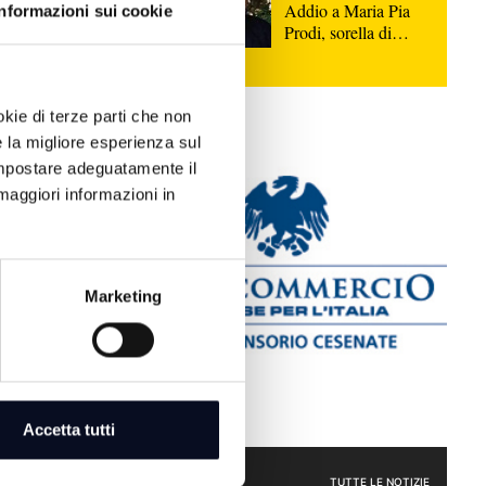
Addio a Maria Pia
Informazioni sui cookie
Prodi, sorella di
Romano, aveva
appena compiuto
100 anni
okie di terze parti che non
con uno 0-0
e la migliore esperienza sul
l Memorial
 impostare adeguatamente il
maggiori informazioni in
bito
Marketing
 Senigallia è
si comincia a
Accetta tutti
mo farci
IDEO
SPORT
TUTTE LE NOTIZIE