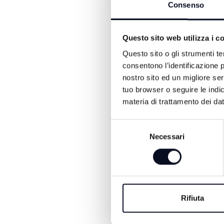
Consenso
ALTRE NOTIZIE DI SPORT
Questo sito web utilizza i c
Questo sito o gli strumenti te
consentono l’identificazione p
nostro sito ed un migliore se
tuo browser o seguire le indic
materia di trattamento dei dat
Selezione
Necessari
del
9 AGOSTO 2026
consenso
IPPICA: Iambellesi 
il Calzolari stabilen
record della corsa
Rifiuta
Il sabato del Gran Premio Aug
ha regalato ricchi spunti tecn