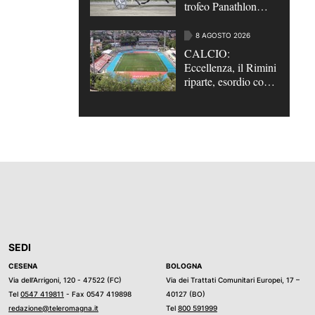
trofeo Panathlon
questa sera al Savio |
VIDEO
8 AGOSTO 2026
CALCIO:
Eccellenza, il Rimini
riparte, esordio con
la Sammaurese
SEDI
CESENA
BOLOGNA
Via dell’Arrigoni, 120 - 47522 (FC)
Via dei Trattati Comunitari Europei, 17 –
Tel
0547 419811
- Fax 0547 419898
40127 (BO)
redazione@teleromagna.it
Tel
800 591999