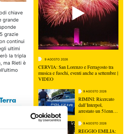
odi chiave
 e grande
risponde
5 grazie
con continui
gli ultimi
rò la tripla
9 AGOSTO 2026
, ma Rieti è
CERVIA: San Lorenzo e Ferragosto tra
ll’ultimo
musica e fuochi, eventi anche a settembre |
VIDEO
9 AGOSTO 2026
RIMINI: Ricercato
dall’Interpol,
arrestato un 51enne
macedone
9 AGOSTO 2026
REGGIO EMILIA: