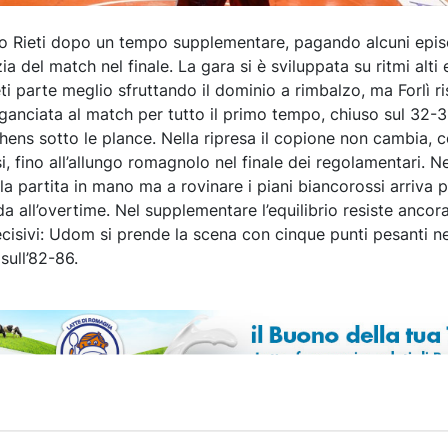
ro Rieti dopo un tempo supplementare, pagando alcuni epis
ia del match nel finale. La gara si è sviluppata su ritmi alti
Rieti parte meglio sfruttando il dominio a rimbalzo, ma Forlì 
ganciata al match per tutto il primo tempo, chiuso sul 32-3
phens sotto le plance. Nella ripresa il copione non cambia, 
, fino all’allungo romagnolo nel finale dei regolamentari. Ne
la partita in mano ma a rovinare i piani biancorossi arriva pe
da all’overtime. Nel supplementare l’equilibrio resiste ancora
ecisivi: Udom si prende la scena con cinque punti pesanti ne
sull’82-86.