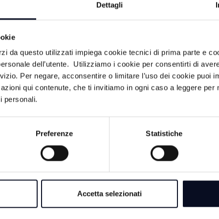
Dettagli
ookie
9 AGOSTO 2026
rzi da questo utilizzati impiega cookie tecnici di prima parte e co
CALCIO: Termina 
ersonale dell’utente. Utilizziamo i cookie per consentirti di aver
la nona edizione de
rvizio. Per negare, acconsentire o limitare l’uso dei cookie puoi
Sirotti
azioni qui contenute, che ti invitiamo in ogni caso a leggere per 
i personali.
9 AGOSTO 2026
CALCIO: Rimini su
Preferenze
Statistiche
arrembante, la Vigor
abbattuta sull'1-4
Tq fa suo
do il
8 AGOSTO 2026
CALCIO: Ravenna, 
Accetta selezionati
Benevento, "Dobbia
usto Calzolari
trovare pronti" | V
ici al numero