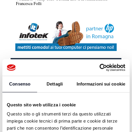
Francesca Folli
DA TELEROMAGNA
Consenso
Dettagli
Informazioni sui cookie
CARTELLINO GIALLO -
29/05/2023
CARTELLINO GIALLO -
Questo sito web utilizza i cookie
15/05/2023
Questo sito o gli strumenti terzi da questo utilizzati
impiega cookie tecnici di prima parte e cookie di terze
CARTELLINO GIALLO
parti che non consentono l’identificazione personale
08/05/2023