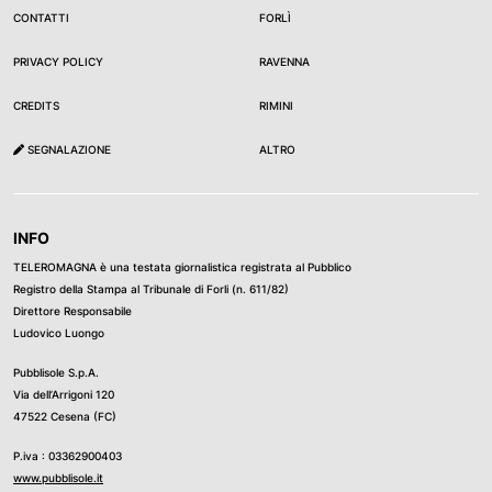
CONTATTI
FORLÌ
PRIVACY POLICY
RAVENNA
CREDITS
RIMINI
SEGNALAZIONE
ALTRO
INFO
TELEROMAGNA è una testata giornalistica registrata al Pubblico
Registro della Stampa al Tribunale di Forli (n. 611/82)
Direttore Responsabile
Ludovico Luongo
Pubblisole S.p.A.
Via dell’Arrigoni 120
47522 Cesena (FC)
P.iva : 03362900403
www.pubblisole.it