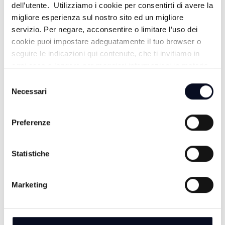
dell’utente. Utilizziamo i cookie per consentirti di avere la
migliore esperienza sul nostro sito ed un migliore
servizio. Per negare, acconsentire o limitare l’uso dei
cookie puoi impostare adeguatamente il tuo browser o
seguire le indicazioni qui contenute, che ti invitiamo in
ogni caso a leggere per maggiori informazioni in materia
di trattamento dei dati personali.
Selezione
Necessari
del
consenso
Preferenze
ALTRE NOTIZIE
TUTTE LE NOTIZIE
Statistiche
Marketing