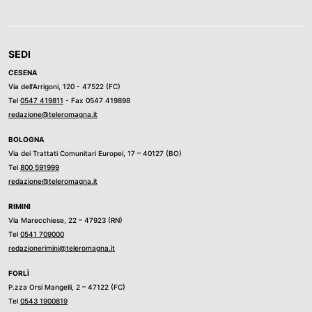
SEDI
CESENA
Via dell’Arrigoni, 120 - 47522 (FC)
Tel
0547 419811
- Fax 0547 419898
redazione@teleromagna.it
BOLOGNA
Via dei Trattati Comunitari Europei, 17 – 40127 (BO)
Tel
800 591999
redazione@teleromagna.it
RIMINI
Via Marecchiese, 22 – 47923 (RN)
Tel
0541 709000
redazionerimini@teleromagna.it
FORLÌ
P.zza Orsi Mangelli, 2 – 47122 (FC)
Tel
0543 1900819