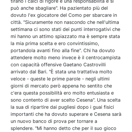
tirano i calci di rigore è una responsabilità e si
può anche sbagliare". Ha pazientato più del
dovuto l'ex giocatore del Como per sbarcare in
città. "Sicuramente non nascondo che nell'ultima
settimana ci sono stati dei punti interrogativi che
mi hanno un attimo spiazzato ma è sempre stata
la mia prima scelta e ero convintissimo,
portandola avanti fino alla fine". Chi ha dovuto
attendere molto meno invece è il centrocampista
con capacità offensive Gaetano Castrovilli
arrivato dal Bari. "È stata una trattativa molto
veloce - queste le prime parole - negli ultimi
giorni di mercato però appena ho sentito che
c'era questa possibilità ero molto entusiasta e
sono contento di aver scelto Cesena". Una scelta
la sua di ripartire dai pugliesi dopo i guai fisici
importanti che ha dovuto superare e Cesena sarà
un nuovo banco di prova per tornare a
splendere. "Mi hanno detto che per il suo gioco