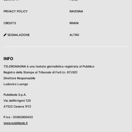
PRIVACY POLICY
RAVENNA
CREDITS
RIMINI
SEGNALAZIONE
ALTRO
INFO
TELEROMAGNA è una testata giornalistica registrata al Pubblico
Registro della Stampa al Tribunale di Forli (n. 611/82)
Direttore Responsabile
Ludovico Luongo
Pubblisole S.p.A.
Via dell’Arrigoni 120
47522 Cesena (FC)
P.iva : 03362900403
www.pubblisole.it