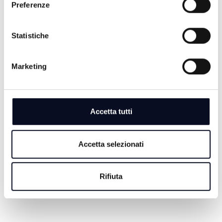
Preferenze
Statistiche
7 AGOSTO 2026
Marketing
RIMINI: Ex Delfinario in stallo da 6 anni, gestori
chiedono proroga concessione | VIDEO
7 AGOSTO 2026
Accetta tutti
CERVIA: Svolta nell'omicidio Musiani, arrestati 4
giovani di Forlì
Accetta selezionati
7 AGOSTO 2026
CERVIA: Svolta nel caso Musiani, il sindaco ringrazia i
Carabinieri
Rifiuta