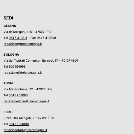
SEDI
CESENA
Via dell’Arrigoni, 120 - 47522 (FC)
Tel
0547 419811
- Fax 0547 419898
redazione@teleromagna.it
BOLOGNA
Via dei Trattati Comunitari Europei, 17 – 40127 (BO)
Tel
800 591999
redazione@teleromagna.it
RIMINI
Via Marecchiese, 22 – 47923 (RN)
Tel
0541 709000
redazionerimini@teleromagna.it
FORLÌ
P.zza Orsi Mangelli, 2 – 47122 (FC)
Tel
0543 1900819
redazioneforli@teleromagna.it