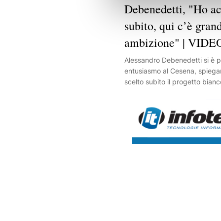
Debenedetti, "Ho ac
subito, qui c’è gran
ambizione" | VIDE
Alessandro Debenedetti si è 
entusiasmo al Cesena, spiega
scelto subito il progetto bian
ambizioni del club. L'attaccan
giocarsi il posto in attacco e 
conquistare spazio e fiducia a