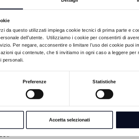
Dettagli
ookie
rzi da questo utilizzati impiega cookie tecnici di prima parte e co
ersonale dell’utente. Utilizziamo i cookie per consentirti di aver
rvizio. Per negare, acconsentire o limitare l’uso dei cookie puoi
azioni qui contenute, che ti invitiamo in ogni caso a leggere per 
i personali.
6 AGOSTO 2026
BASEBALL: Bolog
Marino volano in se
Preferenze
Statistiche
scudetto
6 AGOSTO 2026
CALCIO: Serie D, i
Accetta selezionati
Coriano sarà ancora
cco