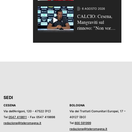
Piazze fino al 2027
6 AGOSTO 2026
CALCIO: Cesena,
Mangraviti sul
rinnovo: "Non vorrei
rimanere in
scadenza" | VIDEO
SEDI
CESENA
BOLOGNA
Via dell’Arrigoni, 120 - 47522 (FC)
Via dei Trattati Comunitari Europei, 17 –
Tel
0547 419811
- Fax 0547 419898
40127 (BO)
redazione@teleromagna.it
Tel
800 591999
redazione@teleromagna.it