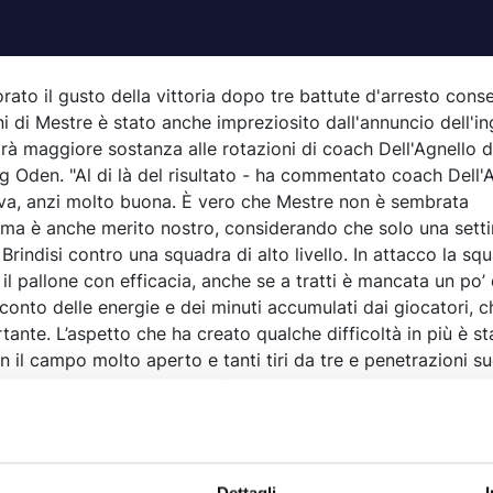
rato il gusto della vittoria dopo tre battute d'arresto consec
i di Mestre è stato anche impreziosito dall'annuncio dell'i
arà maggiore sostanza alle rotazioni di coach Dell'Agnello 
g Oden. "Al di là del risultato - ha commentato coach Dell'A
iva, anzi molto buona. È vero che Mestre non è sembrata
, ma è anche merito nostro, considerando che solo una sett
rindisi contro una squadra di alto livello. In attacco la sq
 pallone con efficacia, anche se a tratti è mancata un po’ d
conto delle energie e dei minuti accumulati dai giocatori, 
nte. L’aspetto che ha creato qualche difficoltà in più è sta
n il campo molto aperto e tanti tiri da tre e penetrazioni su
e questo, la squadra ha offerto una prova solida e compl