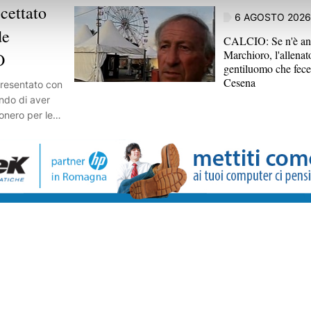
cettato
6 AGOSTO 2026
de
CALCIO: Se n'è an
Marchioro, l'allenat
O
gentiluomo che fece
Cesena
presentato con
ndo di aver
conero per le
te è pronto a
punta a
 suon di gol.