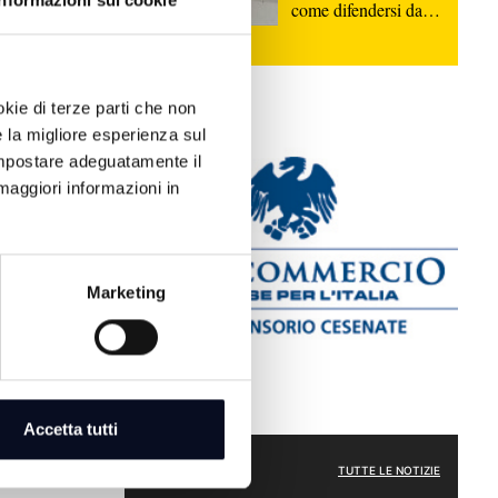
Informazioni sui cookie
come difendersi dalle
truffe | VIDEO
okie di terze parti che non
e la migliore esperienza sul
 impostare adeguatamente il
maggiori informazioni in
na e San
mifinale
Marketing
l Tropical
Accetta tutti
 nel girone D
SPORT
TUTTE LE NOTIZIE