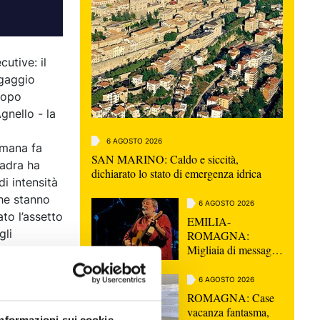
utive: il
ngaggio
dopo
gnello - la
6 AGOSTO 2026
imana fa
SAN MARINO: Caldo e siccità,
uadra ha
dichiarato lo stato di emergenza idrica
i intensità
che stanno
6 AGOSTO 2026
to l’assetto
EMILIA-
gli
ROMAGNA:
Migliaia di messaggi
essivamente
per l'ultimo saluto a
Guccini, "Non
6 AGOSTO 2026
morirà mai"
ROMAGNA: Case
vacanza fantasma,