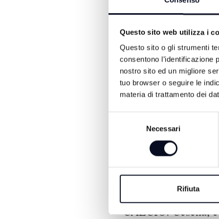
Consenso
Questo sito web utilizza i c
Questo sito o gli strumenti te
consentono l’identificazione p
nostro sito ed un migliore se
ALTRE NOTIZIE DI SPORT
tuo browser o seguire le indic
materia di trattamento dei dat
Selezione
Necessari
del
consenso
Rifiuta
6 AGOSTO 2026
CALCIO: Cesena, e