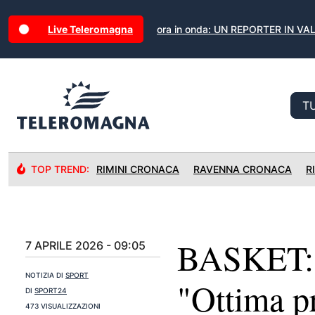
Live Teleromagna
ora in onda: UN REPORTER IN VAL
TOP TREND:
RIMINI CRONACA
RAVENNA CRONACA
R
BASKET: R
7 APRILE 2026 - 09:05
NOTIZIA DI
SPORT
"Ottima pr
DI
SPORT24
473 VISUALIZZAZIONI