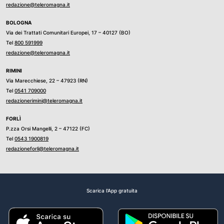
redazione@teleromagna.it
BOLOGNA
Via dei Trattati Comunitari Europei, 17 – 40127 (BO)
Tel
800 591999
redazione@teleromagna.it
RIMINI
Via Marecchiese, 22 – 47923 (RN)
Tel
0541 709000
redazionerimini@teleromagna.it
FORLÌ
P.zza Orsi Mangelli, 2 – 47122 (FC)
Tel
0543 1900819
redazioneforli@teleromagna.it
Scarica l'App gratuita