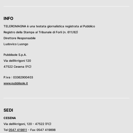
INFO
TELEROMAGNA è una testata giornalistica registrata al Pubblico
Registro della Stampa al Tribunale di Forli (n. 611/82)
Direttore Responsabile
Ludovico Luongo
Pubblisole S.p.A.
Via dell’Arrigoni 120
47522 Cesena (FC)
P.iva : 03362900403
www.pubblisole.it
SEDI
CESENA
Via dell’Arrigoni, 120 - 47522 (FC)
Tel
0547 419811
- Fax 0547 419898