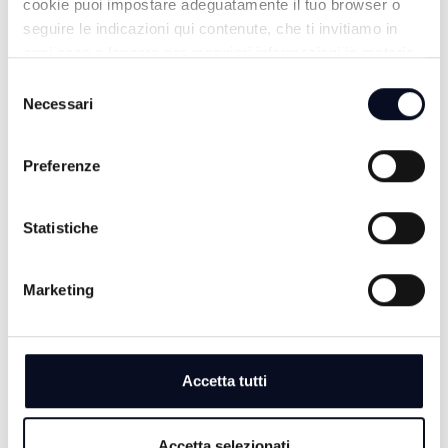
cookie puoi impostare adeguatamente il tuo browser o
seguire le indicazioni qui contenute, che ti invitiamo in
ogni caso a leggere per maggiori informazioni in materia
di trattamento dei dati personali.
Selezione
Necessari
del
ALTRE NOTIZIE
TUTTE LE NOTIZIE
consenso
Preferenze
Statistiche
Marketing
Accetta tutti
6 AGOSTO 2026
Accetta selezionati