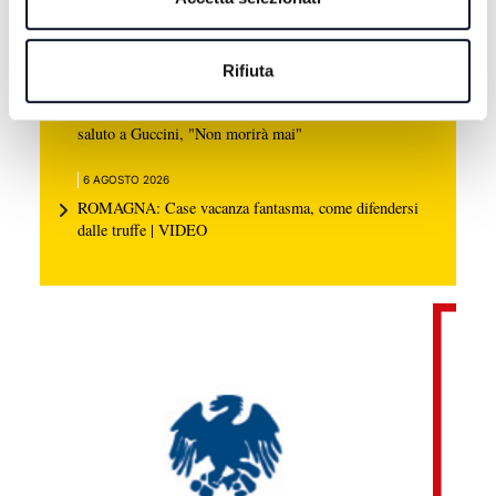
SAN MARINO: Caldo e siccità, dichiarato lo stato di
emergenza idrica
Rifiuta
6 AGOSTO 2026
EMILIA-ROMAGNA: Migliaia di messaggi per l'ultimo
saluto a Guccini, "Non morirà mai"
6 AGOSTO 2026
ROMAGNA: Case vacanza fantasma, come difendersi
dalle truffe | VIDEO