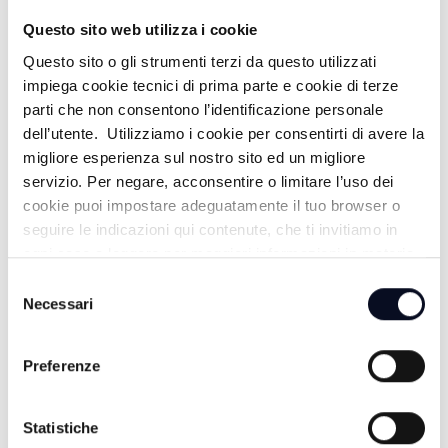
Questo sito web utilizza i cookie
Questo sito o gli strumenti terzi da questo utilizzati
ALTRE NOTIZIE
TUTTE LE NOTIZIE
impiega cookie tecnici di prima parte e cookie di terze
parti che non consentono l’identificazione personale
dell’utente. Utilizziamo i cookie per consentirti di avere la
migliore esperienza sul nostro sito ed un migliore
servizio. Per negare, acconsentire o limitare l’uso dei
cookie puoi impostare adeguatamente il tuo browser o
seguire le indicazioni qui contenute, che ti invitiamo in
ogni caso a leggere per maggiori informazioni in materia
di trattamento dei dati personali.
Selezione
Necessari
del
consenso
Preferenze
8 AGOSTO 2026
GALLIPOLI: Ragazzo 19enne morto in mare, era
Statistiche
nipote consigliera E-R Elena Ugolini