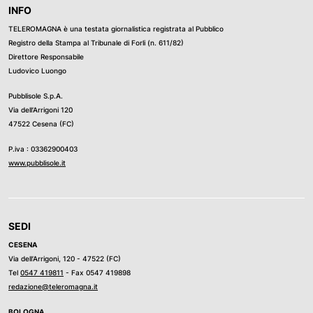
INFO
TELEROMAGNA è una testata giornalistica registrata al Pubblico
Registro della Stampa al Tribunale di Forli (n. 611/82)
Direttore Responsabile
Ludovico Luongo
Pubblisole S.p.A.
Via dell’Arrigoni 120
47522 Cesena (FC)
P.iva : 03362900403
www.pubblisole.it
SEDI
CESENA
Via dell’Arrigoni, 120 - 47522 (FC)
Tel
0547 419811
- Fax 0547 419898
redazione@teleromagna.it
BOLOGNA