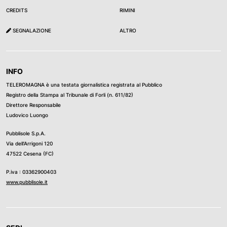
CREDITS
RIMINI
SEGNALAZIONE
ALTRO
INFO
TELEROMAGNA è una testata giornalistica registrata al Pubblico
Registro della Stampa al Tribunale di Forli (n. 611/82)
Direttore Responsabile
Ludovico Luongo
Pubblisole S.p.A.
Via dell’Arrigoni 120
47522 Cesena (FC)
P.iva : 03362900403
www.pubblisole.it