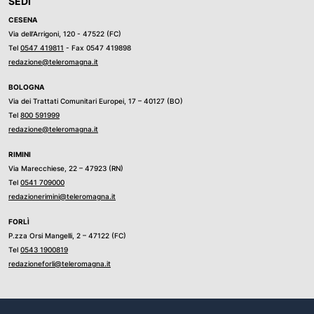
SEDI
CESENA
Via dell’Arrigoni, 120 - 47522 (FC)
Tel
0547 419811
- Fax 0547 419898
redazione@teleromagna.it
BOLOGNA
Via dei Trattati Comunitari Europei, 17 – 40127 (BO)
Tel
800 591999
redazione@teleromagna.it
RIMINI
Via Marecchiese, 22 – 47923 (RN)
Tel
0541 709000
redazionerimini@teleromagna.it
FORLÌ
P.zza Orsi Mangelli, 2 – 47122 (FC)
Tel
0543 1900819
redazioneforli@teleromagna.it