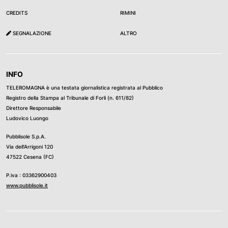
CREDITS
RIMINI
SEGNALAZIONE
ALTRO
INFO
TELEROMAGNA è una testata giornalistica registrata al Pubblico
Registro della Stampa al Tribunale di Forli (n. 611/82)
Direttore Responsabile
Ludovico Luongo
Pubblisole S.p.A.
Via dell’Arrigoni 120
47522 Cesena (FC)
P.iva : 03362900403
www.pubblisole.it