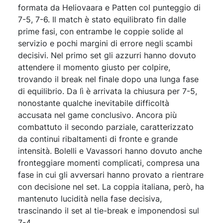
formata da Heliovaara e Patten col punteggio di
7-5, 7-6. Il match è stato equilibrato fin dalle
prime fasi, con entrambe le coppie solide al
servizio e pochi margini di errore negli scambi
decisivi. Nel primo set gli azzurri hanno dovuto
attendere il momento giusto per colpire,
trovando il break nel finale dopo una lunga fase
di equilibrio. Da lì è arrivata la chiusura per 7-5,
nonostante qualche inevitabile difficoltà
accusata nel game conclusivo. Ancora più
combattuto il secondo parziale, caratterizzato
da continui ribaltamenti di fronte e grande
intensità. Bolelli e Vavassori hanno dovuto anche
fronteggiare momenti complicati, compresa una
fase in cui gli avversari hanno provato a rientrare
con decisione nel set. La coppia italiana, però, ha
mantenuto lucidità nella fase decisiva,
trascinando il set al tie-break e imponendosi sul
7-4.