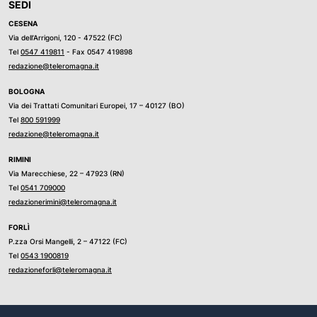
SEDI
CESENA
Via dell’Arrigoni, 120 - 47522 (FC)
Tel
0547 419811
- Fax 0547 419898
redazione@teleromagna.it
BOLOGNA
Via dei Trattati Comunitari Europei, 17 – 40127 (BO)
Tel
800 591999
redazione@teleromagna.it
RIMINI
Via Marecchiese, 22 – 47923 (RN)
Tel
0541 709000
redazionerimini@teleromagna.it
FORLÌ
P.zza Orsi Mangelli, 2 – 47122 (FC)
Tel
0543 1900819
redazioneforli@teleromagna.it