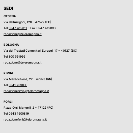
SEDI
CESENA
Via dell’Arrigoni, 120 - 47522 (FC)
Tel
0547 419811
- Fax 0547 419898
redazione@teleromagna.it
BOLOGNA
Via dei Trattati Comunitari Europei, 17 – 40127 (BO)
Tel
800 591999
redazione@teleromagna.it
RIMINI
Via Marecchiese, 22 – 47923 (RN)
Tel
0541 709000
redazionerimini@teleromagna.it
FORLÌ
P.zza Orsi Mangelli, 2 – 47122 (FC)
Tel
0543 1900819
redazioneforli@teleromagna.it