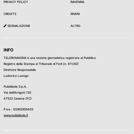
PRIVACY POLICY
RAVENNA
CREDITS
RIMINI
SEGNALAZIONE
ALTRO
INFO
TELEROMAGNA è una testata giornalistica registrata al Pubblico
Registro della Stampa al Tribunale di Forli (n. 611/82)
Direttore Responsabile
Ludovico Luongo
Pubblisole S.p.A.
Via dell’Arrigoni 120
47522 Cesena (FC)
P.iva : 03362900403
www.pubblisole.it