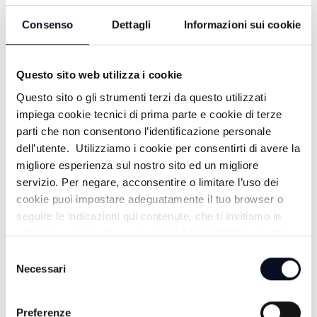
Consenso
Dettagli
Informazioni sui cookie
Questo sito web utilizza i cookie
Questo sito o gli strumenti terzi da questo utilizzati
impiega cookie tecnici di prima parte e cookie di terze
parti che non consentono l’identificazione personale
dell’utente. Utilizziamo i cookie per consentirti di avere la
ALTRE NOTIZIE
migliore esperienza sul nostro sito ed un migliore
TUTTE LE NOTIZIE
servizio. Per negare, acconsentire o limitare l’uso dei
cookie puoi impostare adeguatamente il tuo browser o
seguire le indicazioni qui contenute, che ti invitiamo in
ogni caso a leggere per maggiori informazioni in materia
di trattamento dei dati personali.
Selezione
Necessari
del
consenso
Preferenze