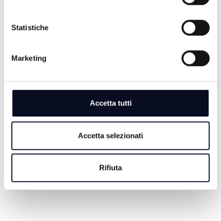
Statistiche
6 AGOSTO 2026
SAN MARINO: Caldo e siccità, dichiarato lo stato di
Marketing
emergenza idrica
6 AGOSTO 2026
EMILIA-ROMAGNA: Migliaia di messaggi per l'ultimo
Accetta tutti
saluto a Guccini, "Non morirà mai"
6 AGOSTO 2026
Accetta selezionati
ROMAGNA: Case vacanza fantasma, come difendersi
dalle truffe | VIDEO
Rifiuta