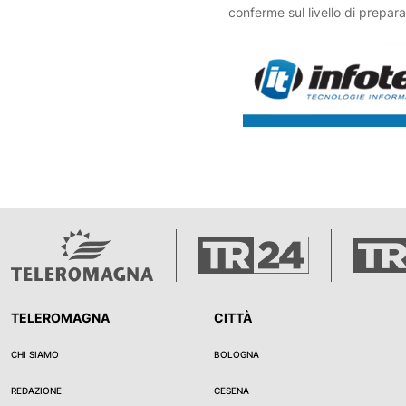
conferme sul livello di prepara
personalità della squadra. Il t
considera la sfida un banco d
significativo: "Dobbiamo conce
stessi e capire a che punto s
TELEROMAGNA
CITTÀ
CHI SIAMO
BOLOGNA
REDAZIONE
CESENA