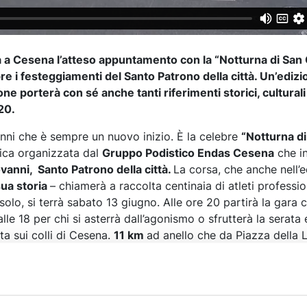
 a Cesena l’atteso appuntamento con la “Notturna di San 
re i festeggiamenti del Santo Patrono della città. Un’ediz
ne porterà con sé anche tanti riferimenti storici, culturali e
20.
nni che è sempre un nuovo inizio. È la celebre
“Notturna di
tica organizzata dal
Gruppo Podistico Endas Cesena
che in
vanni, Santo Patrono della città.
La corsa, che anche nell’
sua storia
– chiamerà a raccolta centinaia di atleti professio
solo, si terrà sabato 13 giugno. Alle ore 20 partirà la gara 
lle 18 per chi si asterrà dall’agonismo o sfrutterà la serata 
a sui colli di Cesena.
11 km
ad anello che da Piazza della 
 arriveranno in via Rio Marano per salire sulla pendente via R
nte Abadesse e rientreranno al traguardo in piazza della L
ella “Notturna di San Giovanni” porta con sé anche un risvo