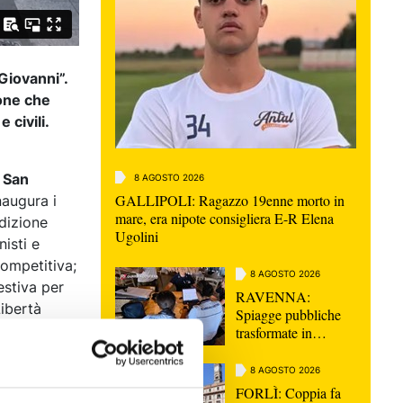
Giovanni”.
ione che
 civili.
 San
8 AGOSTO 2026
GALLIPOLI: Ragazzo 19enne morto in
augura i
mare, era nipote consigliera E-R Elena
edizione
Ugolini
nisti e
competitiva;
8 AGOSTO 2026
estiva per
RAVENNA:
Libertà
Spiagge pubbliche
idolfi.
trasformate in
depositi ed occupate
ibertà.
in modo illecito |
8 AGOSTO 2026
FOTO
lto storico
FORLÌ: Coppia fa