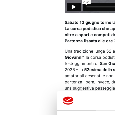
Sabato 13 giugno tornerà
La corsa podistica che ap
oltre a sport e competizio
Partenza fissata alle ore 
Una tradizione lunga 52 a
Giovanni
”, la corsa podis
festeggiamenti di
San Gio
2026 – la
52esima della 
amatoriali cesenati e non 
partenza libera, invece, da
una suggestiva passeggiat
attraverseranno il centro,
Scenderanno dai Gessi, po
L’edizione di quest’anno d