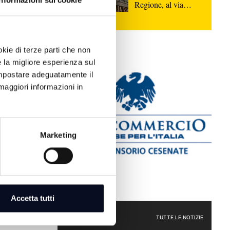
Informazioni sui cookie
Regione, al via
quattro bandi di
assunzione per 35
posti di lavoro
okie di terze parti che non
e la migliore esperienza sul
 impostare adeguatamente il
maggiori informazioni in
has Sport,
ica cesenate |
Marketing
 Romagna
 Bologna sul
Accetta tutti
SPORT
TUTTE LE NOTIZIE