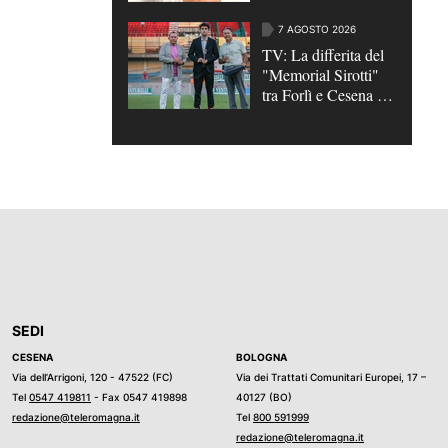
Francesca Folli
7 AGOSTO 2026
TV: La differita del
"Memorial Sirotti"
tra Forlì e Cesena in
onda su
Teleromagna, lunedì
alle ore 15
SEDI
CESENA
BOLOGNA
Via dell’Arrigoni, 120 - 47522 (FC)
Via dei Trattati Comunitari Europei, 17 –
Tel
0547 419811
- Fax 0547 419898
40127 (BO)
redazione@teleromagna.it
Tel
800 591999
redazione@teleromagna.it