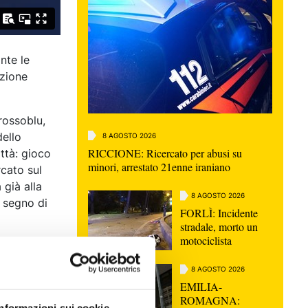
nte le
azione
rossoblu,
dello
8 AGOSTO 2026
RICCIONE: Ricercato per abusi su
ttà: gioco
minori, arrestato 21enne iraniano
rcato sul
 già alla
8 AGOSTO 2026
o segno di
FORLÌ: Incidente
stradale, morto un
motociclista
8 AGOSTO 2026
EMILIA-
ROMAGNA: