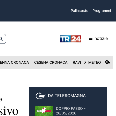
Palinsesto
Programmi
notizie
ENNA CRONACA
CESENA CRONACA
RAVENNA CRONACA
METEO
,
DA TELEROMAGNA
sivo
DOPPIO PASSO -
26/05/2026