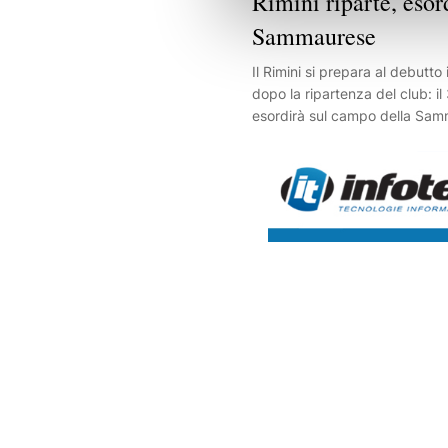
Rimini riparte, esor
Sammaurese
Il Rimini si prepara al debutto
dopo la ripartenza del club: i
esordirà sul campo della Sam
affronterà Vis Novafeltria e S
Intanto, oggi alle 18 a Senigal
di Gadda scenderà in campo p
amichevole della nuova stagi