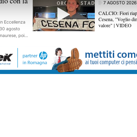
dio con la
7 AGOSTO 2026
CALCIO: Fiori riapr
Cesena, "Voglio dim
 in Eccellenza
valore" | VIDEO
l 30 agosto
maurese, poi
antarcangelo.
lia la squadra
er la prima
one.