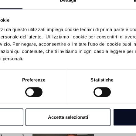
Dettagli
ookie
rzi da questo utilizzati impiega cookie tecnici di prima parte e co
ersonale dell’utente. Utilizziamo i cookie per consentirti di aver
rvizio. Per negare, acconsentire o limitare l’uso dei cookie puoi
azioni qui contenute, che ti invitiamo in ogni caso a leggere per 
8 AGOSTO 2026
i personali.
SPORT: Nasce Elep
nuova casa dell’atlet
VIDEO
Preferenze
Statistiche
7 AGOSTO 2026
BASKET: La Start
Cup porta la Virtus
Accetta selezionati
parquet di Rimini
, il