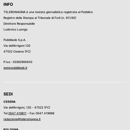
INFO
TELEROMAGNA è una testata giornalistica registrata al Pubblico
Registro della Stampa al Tribunale di Forli (n. 611/82)
Direttore Responsabile
Ludovico Luongo
Pubblisole S.p.A.
Via dell’Arrigoni 120
47522 Cesena (FC)
P.iva : 03362900403
www.pubblisole.it
SEDI
CESENA
Via dell’Arrigoni, 120 - 47522 (FC)
Tel
0547 419811
- Fax 0547 419898
redazione@teleromagna.it
BOLOGNA