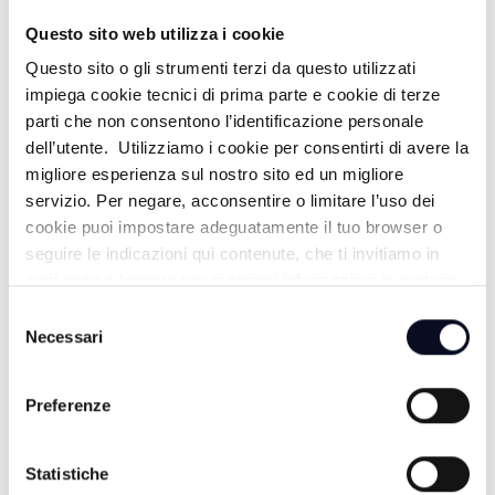
Questo sito web utilizza i cookie
Questo sito o gli strumenti terzi da questo utilizzati
ALTRE NOTIZIE
TUTTE LE NOTIZIE
impiega cookie tecnici di prima parte e cookie di terze
parti che non consentono l’identificazione personale
dell’utente. Utilizziamo i cookie per consentirti di avere la
migliore esperienza sul nostro sito ed un migliore
servizio. Per negare, acconsentire o limitare l’uso dei
cookie puoi impostare adeguatamente il tuo browser o
seguire le indicazioni qui contenute, che ti invitiamo in
ogni caso a leggere per maggiori informazioni in materia
di trattamento dei dati personali.
Selezione
Necessari
del
consenso
Preferenze
7 AGOSTO 2026
BOLOGNA: Scomparsa Guccini, Comune proclama
Statistiche
lutto cittadino per sabato 8 agosto