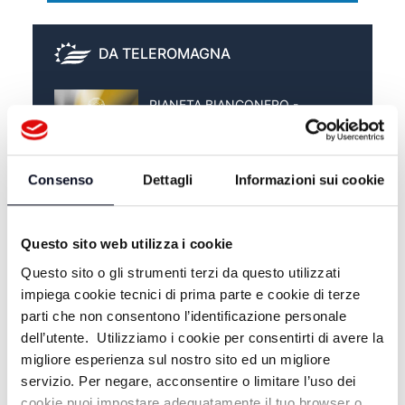
DA TELEROMAGNA
PIANETA BIANCONERO -
11/05/2026
PIANETA BIANCONERO -
Consenso
Dettagli
Informazioni sui cookie
04/05/2026
PIANETA BIANCONERO -
Questo sito web utilizza i cookie
27/04/2026
Questo sito o gli strumenti terzi da questo utilizzati
impiega cookie tecnici di prima parte e cookie di terze
parti che non consentono l’identificazione personale
dell’utente. Utilizziamo i cookie per consentirti di avere la
migliore esperienza sul nostro sito ed un migliore
servizio. Per negare, acconsentire o limitare l’uso dei
cookie puoi impostare adeguatamente il tuo browser o