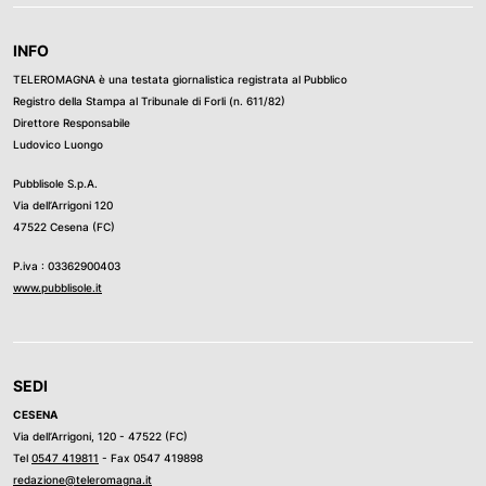
INFO
TELEROMAGNA è una testata giornalistica registrata al Pubblico
Registro della Stampa al Tribunale di Forli (n. 611/82)
Direttore Responsabile
Ludovico Luongo
Pubblisole S.p.A.
Via dell’Arrigoni 120
47522 Cesena (FC)
P.iva : 03362900403
www.pubblisole.it
SEDI
CESENA
Via dell’Arrigoni, 120 - 47522 (FC)
Tel
0547 419811
- Fax 0547 419898
redazione@teleromagna.it