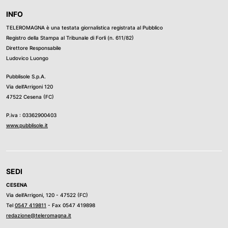
INFO
TELEROMAGNA è una testata giornalistica registrata al Pubblico
Registro della Stampa al Tribunale di Forli (n. 611/82)
Direttore Responsabile
Ludovico Luongo
Pubblisole S.p.A.
Via dell’Arrigoni 120
47522 Cesena (FC)
P.iva : 03362900403
www.pubblisole.it
SEDI
CESENA
Via dell’Arrigoni, 120 - 47522 (FC)
Tel
0547 419811
- Fax 0547 419898
redazione@teleromagna.it