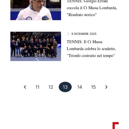
TENNIS: Giorgio Errani
coccola il Ct Massa Lombarda,
"Risultato storico"
9 DICEMBRE 2025
TENNIS: Il Ct Massa
Lombarda celebra lo scudetto,
"Trionfo costruito nel tempo"
Prima pagina
Pagina 11
Pagina 12
Pagina 13
Pagina 14
Pagina 15
Ultima pa
11
12
13
14
15