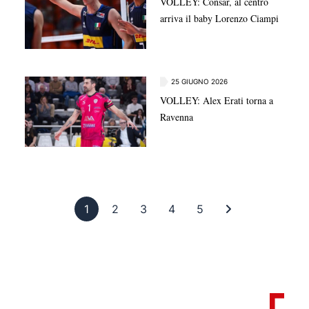
VOLLEY: Consar, al centro
arriva il baby Lorenzo Ciampi
25 GIUGNO 2026
VOLLEY: Alex Erati torna a
Ravenna
Pagina 1
Pagina 2
Pagina 3
Pagina 4
Pagina 5
Ultima pagina
1
2
3
4
5