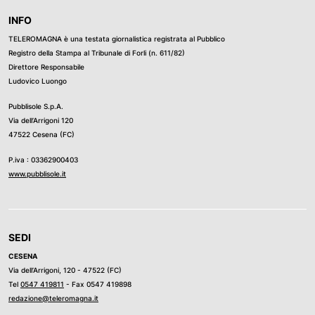
INFO
TELEROMAGNA è una testata giornalistica registrata al Pubblico
Registro della Stampa al Tribunale di Forli (n. 611/82)
Direttore Responsabile
Ludovico Luongo
Pubblisole S.p.A.
Via dell’Arrigoni 120
47522 Cesena (FC)
P.iva : 03362900403
www.pubblisole.it
SEDI
CESENA
Via dell’Arrigoni, 120 - 47522 (FC)
Tel
0547 419811
- Fax 0547 419898
redazione@teleromagna.it