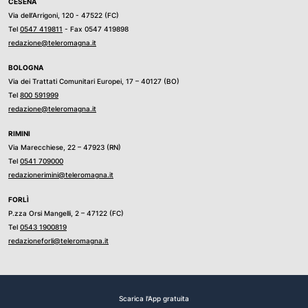
CESENA
Via dell’Arrigoni, 120 - 47522 (FC)
Tel
0547 419811
- Fax 0547 419898
redazione@teleromagna.it
BOLOGNA
Via dei Trattati Comunitari Europei, 17 – 40127 (BO)
Tel
800 591999
redazione@teleromagna.it
RIMINI
Via Marecchiese, 22 – 47923 (RN)
Tel
0541 709000
redazionerimini@teleromagna.it
FORLÌ
P.zza Orsi Mangelli, 2 – 47122 (FC)
Tel
0543 1900819
redazioneforli@teleromagna.it
Scarica l'App gratuita