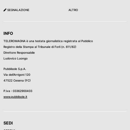
SEGNALAZIONE
ALTRO
INFO
TELEROMAGNA è una testata giornalistica registrata al Pubblico
Registro della Stampa al Tribunale di Forli (n. 611/82)
Direttore Responsabile
Ludovico Luongo
Pubblisole S.p.A.
Via dell’Arrigoni 120
47522 Cesena (FC)
P.iva : 03362900403
www.pubblisole.it
SEDI