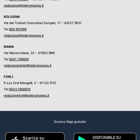
redazione@teleromagna.it
BOLOGNA
Via dei Trattati Comunitari Europei, 17 – 40127 (BO)
Tel
800 591999
redazione@teleromagna.it
RIMINI
Via Marecchiese, 22 – 47923 (RN)
Tel
0541 709000
redazionerimini@teleromagna.it
FORLÌ
P.zza Orsi Mangelli, 2 – 47122 (FC)
Tel
0543 1900819
redazioneforli@teleromagna.it
Scarica l'App gratuita