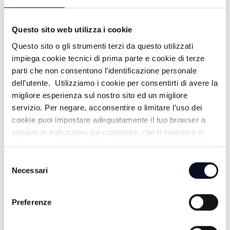
19/07/2026
19 GIORNI FA
Questo sito web utilizza i cookie
Questo sito o gli strumenti terzi da questo utilizzati
impiega cookie tecnici di prima parte e cookie di terze
PUNTA MARINA: PUNTA ALL'ARTE -
parti che non consentono l’identificazione personale
dell’utente. Utilizziamo i cookie per consentirti di avere la
18/07/2026
migliore esperienza sul nostro sito ed un migliore
20 GIORNI FA
servizio. Per negare, acconsentire o limitare l’uso dei
cookie puoi impostare adeguatamente il tuo browser o
seguire le indicazioni qui contenute, che ti invitiamo in
ogni caso a leggere per maggiori informazioni in materia
M. MARITTIMA: NUOVA CLUB HOUSE
di trattamento dei dati personali.
Selezione
- 16/07/2026
Necessari
del
consenso
22 GIORNI FA
Preferenze