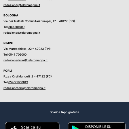
redazione@teleromagna.it
BOLOGNA
Via dei Trattati Comunitari Europei, 17 – 40127 (BO)
Tel
800 591999
redazione@teleromagna.it
RIMINI
Via Marecchiese, 22 – 47923 (RN)
Tel
0541 709000
redazionerimini@teleromagna.it
FORLÌ
P.zza Orsi Mangelli, 2 – 47122 (FC)
Tel
0543 1900819
redazioneforli@teleromagna.it
Scarica l'App gratuita