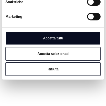
SANTA SOFIA: COLORIAMO IL MONDO
Statistiche
- 15/07/2026
Marketing
23 GIORNI FA
CASTROCARO T.: MARKETING
Accetta tutti
TERRITORIALE - 14/07/2026
Accetta selezionati
24 GIORNI FA
Rifiuta
Pagina 1
Pagina 2
Pagina 3
Pagina 4
Pagina 5
Ultima pagina
1
2
3
4
5