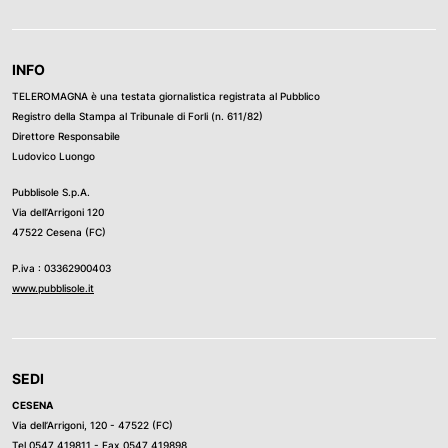
INFO
TELEROMAGNA è una testata giornalistica registrata al Pubblico
Registro della Stampa al Tribunale di Forli (n. 611/82)
Direttore Responsabile
Ludovico Luongo
Pubblisole S.p.A.
Via dell’Arrigoni 120
47522 Cesena (FC)
P.iva : 03362900403
www.pubblisole.it
SEDI
CESENA
Via dell’Arrigoni, 120 - 47522 (FC)
Tel
0547 419811
- Fax 0547 419898