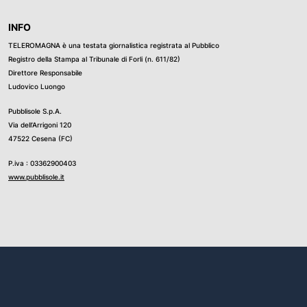
INFO
TELEROMAGNA è una testata giornalistica registrata al Pubblico
Registro della Stampa al Tribunale di Forli (n. 611/82)
Direttore Responsabile
Ludovico Luongo
Pubblisole S.p.A.
Via dell’Arrigoni 120
47522 Cesena (FC)
P.iva : 03362900403
www.pubblisole.it