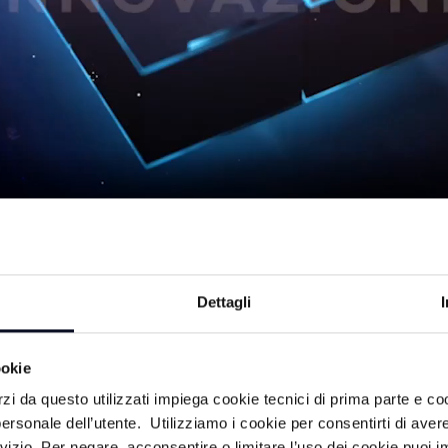
03/05/2026
Dettagli
à made in Romagna. Servizi video su
ookie
 del territorio e delle sue imprese.
rzi da questo utilizzati impiega cookie tecnici di prima parte e co
ersonale dell’utente. Utilizziamo i cookie per consentirti di aver
rvizio. Per negare, acconsentire o limitare l’uso dei cookie puoi