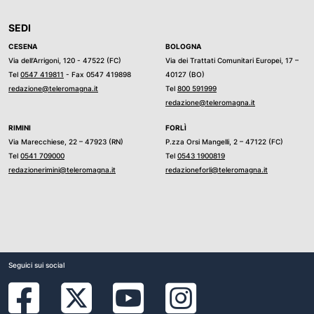
SEDI
CESENA
BOLOGNA
Via dell’Arrigoni, 120 - 47522 (FC)
Via dei Trattati Comunitari Europei, 17 –
Tel
0547 419811
- Fax 0547 419898
40127 (BO)
redazione@teleromagna.it
Tel
800 591999
redazione@teleromagna.it
RIMINI
FORLÌ
Via Marecchiese, 22 – 47923 (RN)
P.zza Orsi Mangelli, 2 – 47122 (FC)
Tel
0541 709000
Tel
0543 1900819
redazionerimini@teleromagna.it
redazioneforli@teleromagna.it
Seguici sui social