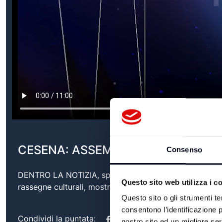
CESENA: ASSEMBLEA SOCI BCC - 
Consenso
DENTRO LA NOTIZIA, speciale televisivo sull'’attualit
Questo sito web utilizza i c
rassegne culturali, mostre, eventi ma anche promozione
Questo sito o gli strumenti te
consentono l’identificazione p
Condividi la puntata:
nostro sito ed un migliore se