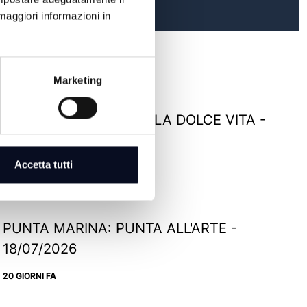
maggiori informazioni in
Marketing
RIMINI: TERRAZZA DELLA DOLCE VITA -
22/07/2026
Accetta tutti
16 GIORNI FA
PUNTA MARINA: PUNTA ALL'ARTE -
18/07/2026
20 GIORNI FA