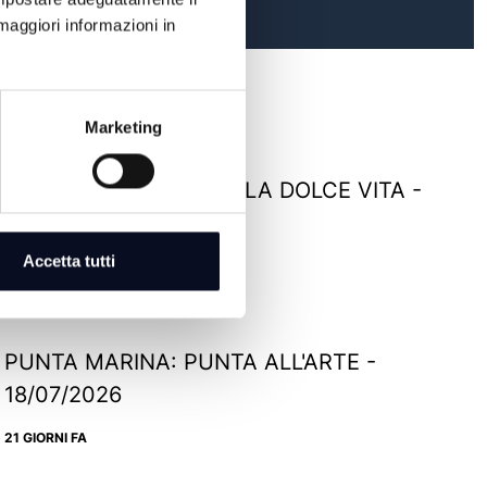
maggiori informazioni in
Marketing
RIMINI: TERRAZZA DELLA DOLCE VITA -
22/07/2026
Accetta tutti
17 GIORNI FA
PUNTA MARINA: PUNTA ALL'ARTE -
18/07/2026
21 GIORNI FA