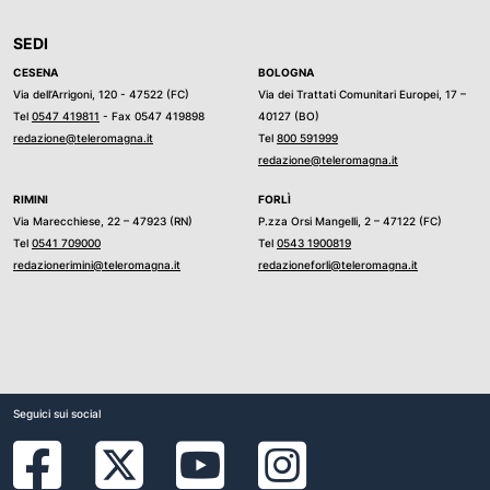
SEDI
CESENA
BOLOGNA
Via dell’Arrigoni, 120 - 47522 (FC)
Via dei Trattati Comunitari Europei, 17 –
Tel
0547 419811
- Fax 0547 419898
40127 (BO)
redazione@teleromagna.it
Tel
800 591999
redazione@teleromagna.it
RIMINI
FORLÌ
Via Marecchiese, 22 – 47923 (RN)
P.zza Orsi Mangelli, 2 – 47122 (FC)
Tel
0541 709000
Tel
0543 1900819
redazionerimini@teleromagna.it
redazioneforli@teleromagna.it
Seguici sui social