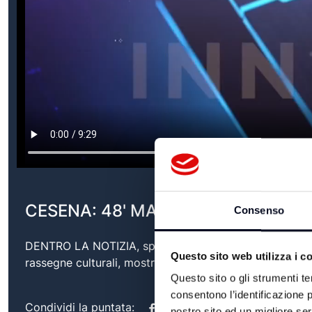
CESENA: 48' MARGHERITA D'ARGEN
Consenso
DENTRO LA NOTIZIA, speciale televisivo sull'’attualit
Questo sito web utilizza i c
rassegne culturali, mostre, eventi ma anche promozione
Questo sito o gli strumenti te
consentono l’identificazione p
Condividi la puntata:
nostro sito ed un migliore se