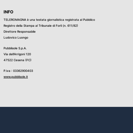
INFO
TELEROMAGNA è una testata giornalistica registrata al Pubblico
Registro della Stampa al Tribunale di Forli (n. 611/82)
Direttore Responsabile
Ludovico Luongo
Pubblisole S.p.A.
Via dell’Arrigoni 120
47522 Cesena (FC)
P.iva : 03362900403
www.pubblisole.it