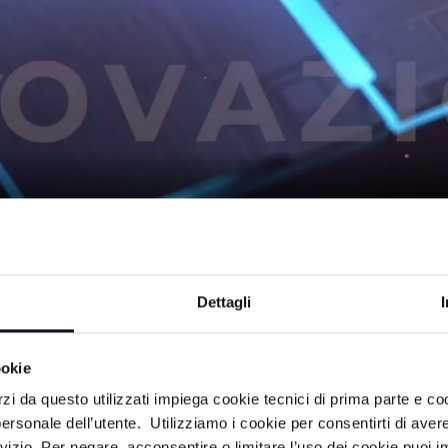
TO - 04/05/2026
Dettagli
à made in Romagna. Servizi video su
ookie
 del territorio e delle sue imprese.
rzi da questo utilizzati impiega cookie tecnici di prima parte e co
ersonale dell’utente. Utilizziamo i cookie per consentirti di aver
rvizio. Per negare, acconsentire o limitare l’uso dei cookie puoi