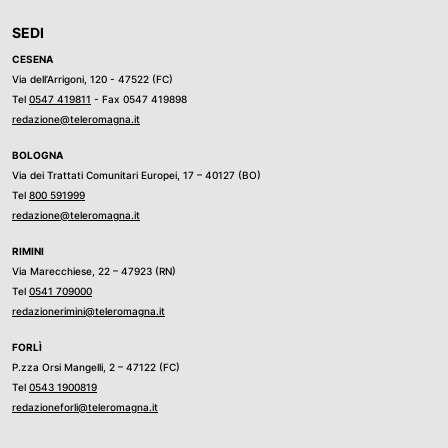
SEDI
CESENA
Via dell’Arrigoni, 120 - 47522 (FC)
Tel
0547 419811
- Fax 0547 419898
redazione@teleromagna.it
BOLOGNA
Via dei Trattati Comunitari Europei, 17 – 40127 (BO)
Tel
800 591999
redazione@teleromagna.it
RIMINI
Via Marecchiese, 22 – 47923 (RN)
Tel
0541 709000
redazionerimini@teleromagna.it
FORLÌ
P.zza Orsi Mangelli, 2 – 47122 (FC)
Tel
0543 1900819
redazioneforli@teleromagna.it