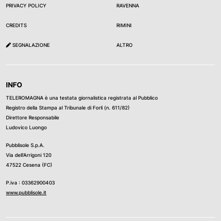
PRIVACY POLICY
RAVENNA
CREDITS
RIMINI
SEGNALAZIONE
ALTRO
INFO
TELEROMAGNA è una testata giornalistica registrata al Pubblico
Registro della Stampa al Tribunale di Forli (n. 611/82)
Direttore Responsabile
Ludovico Luongo
Pubblisole S.p.A.
Via dell’Arrigoni 120
47522 Cesena (FC)
P.iva : 03362900403
www.pubblisole.it