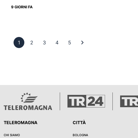
9 GIORNI FA
Pagina 1
Pagina 2
Pagina 3
Pagina 4
Pagina 5
Ultima pagina
1
2
3
4
5
TELEROMAGNA
CITTÀ
CHI SIAMO
BOLOGNA