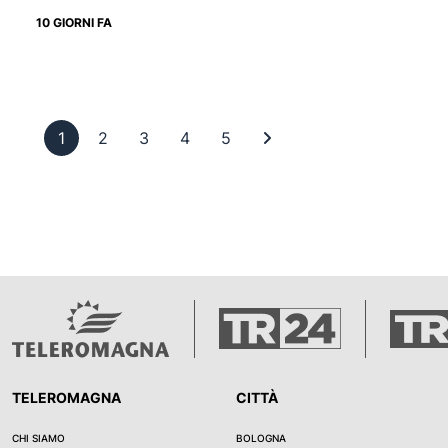
10 GIORNI FA
Pagina 1
Pagina 2
Pagina 3
Pagina 4
Pagina 5
Ultima pagina
1
2
3
4
5
TELEROMAGNA
CITTÀ
CHI SIAMO
BOLOGNA