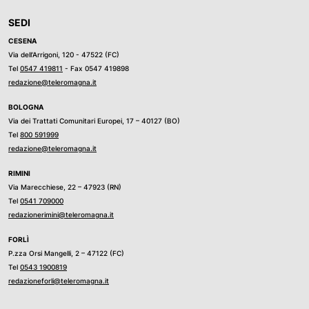
SEDI
CESENA
Via dell’Arrigoni, 120 - 47522 (FC)
Tel
0547 419811
- Fax 0547 419898
redazione@teleromagna.it
BOLOGNA
Via dei Trattati Comunitari Europei, 17 – 40127 (BO)
Tel
800 591999
redazione@teleromagna.it
RIMINI
Via Marecchiese, 22 – 47923 (RN)
Tel
0541 709000
redazionerimini@teleromagna.it
FORLÌ
P.zza Orsi Mangelli, 2 – 47122 (FC)
Tel
0543 1900819
redazioneforli@teleromagna.it