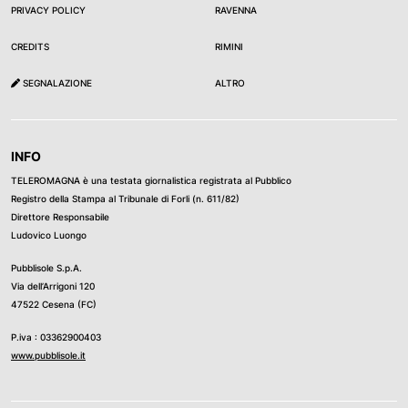
PRIVACY POLICY
RAVENNA
CREDITS
RIMINI
SEGNALAZIONE
ALTRO
INFO
TELEROMAGNA è una testata giornalistica registrata al Pubblico
Registro della Stampa al Tribunale di Forli (n. 611/82)
Direttore Responsabile
Ludovico Luongo
Pubblisole S.p.A.
Via dell’Arrigoni 120
47522 Cesena (FC)
P.iva : 03362900403
www.pubblisole.it